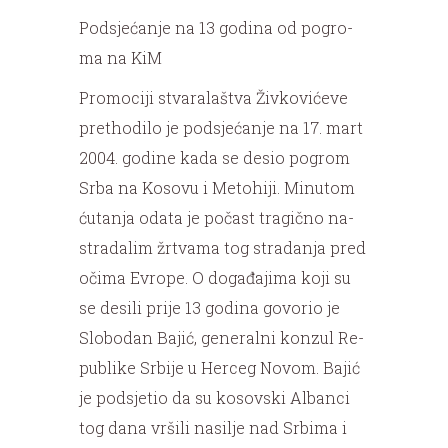
Pod­sje­ća­nje na 13 go­di­na od po­gro­
ma na KiM
Pro­mo­ci­ji stva­ra­la­štva Živ­ko­vi­će­ve
pret­ho­di­lo je pod­sje­ća­nje na 17. mart
2004. go­di­ne ka­da se de­sio po­grom
Sr­ba na Ko­so­vu i Me­to­hi­ji. Mi­nu­tom
ću­ta­nja oda­ta je po­čast tra­gič­no na­
stra­da­lim žr­tva­ma tog stra­da­nja pred
oči­ma Evro­pe. O do­ga­đa­ji­ma ko­ji su
se de­si­li pri­je 13 go­di­na go­vo­rio je
Slo­bo­dan Ba­jić, ge­ne­ral­ni kon­zul Re­
pu­bli­ke Sr­bi­je u Her­ceg No­vom. Ba­jić
je pod­sje­tio da su ko­sov­ski Al­ban­ci
tog da­na vr­ši­li na­si­lje nad Sr­bi­ma i