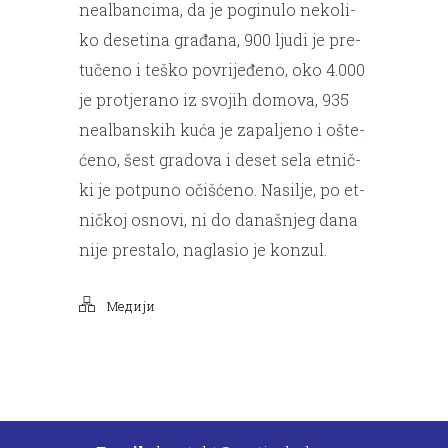
ne­al­ban­ci­ma, da je po­gi­nu­lo ne­ko­li­
ko de­se­ti­na gra­đa­na, 900 lju­di je pre­
tu­če­no i te­ško po­vri­je­đe­no, oko 4.000
je pro­tje­ra­no iz svo­jih do­mo­va, 935
ne­al­ban­skih ku­ća je za­pa­lje­no i ošte­
će­no, šest gra­do­va i de­set se­la et­nič­
ki je pot­pu­no oči­šće­no. Na­si­lje, po et­
nič­koj osno­vi, ni do da­na­šnjeg da­na
ni­je pre­sta­lo, na­gla­sio je kon­zul.
Медији