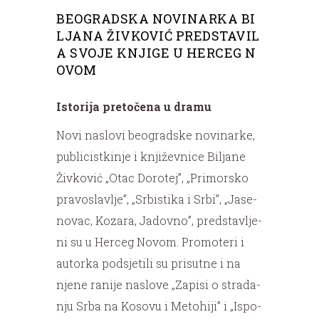
BEOGRADSKA NOVINARKA BI
LJANA ŽIVKOVIĆ PREDSTAVIL
A SVOJE KNJIGE U HERCEG N
OVOM
Istorija pretočena u dramu
N
o­vi na­slo­vi be­o­grad­ske no­vi­nar­ke,
pu­bli­cist­ki­nje i knji­žev­ni­ce Bi­lja­ne
Živ­ko­vić „Otac Do­ro­tej”, „Pri­mor­sko
pra­vo­sla­vlje”, „Sr­bi­sti­ka i Sr­bi”, „Ja­se­
no­vac, Ko­za­ra, Ja­dov­no”, pred­sta­vlje­
ni su u Her­ceg No­vom. Pro­mo­te­ri i
autor­ka pod­sje­ti­li su pri­sut­ne i na
nje­ne ra­ni­je na­slo­ve „Za­pi­si o stra­da­
nju Sr­ba na Ko­so­vu i Me­to­hi­ji” i „Is­po­