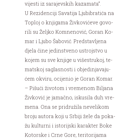
vi­je­sti iz sa­ra­jev­skih ka­za­ma­ta”.
U Re­zi­den­ci­ji Sa­va­ti­ja Lju­bi­bra­ti­ća na
To­ploj o knji­ga­ma Živ­ko­vi­će­ve go­vo­
ri­li su Želj­ko Kom­ne­no­vić, Go­ran Ko­
mar i Lju­bo Ša­bo­vić. Pred­sta­vlje­na
dje­la či­ne je­din­stve­no ustroj­stvo u
ko­jem su sve knji­ge u vi­še­stru­koj, te­
mat­skoj sa­gla­sno­sti i ob­je­di­nja­va­ju­
ćem okvi­ru, oci­je­nio je Go­ran Ko­mar.
– Pi­šu­ći ži­vo­tom i vre­me­nom Bi­lja­na
Živ­ko­vić je ja­mač­no, is­ku­si­la duh vre­
me­na. Ona se pri­dru­ži­la ne­ve­li­kom
bro­ju auto­ra ko­ji u Sr­bi­ji že­le da po­ka­
žu kul­tur­ni i isto­rij­ski ka­rak­ter Bo­ke
Ko­tor­ske i Cr­ne Go­re, te­ri­to­ri­ja­ma