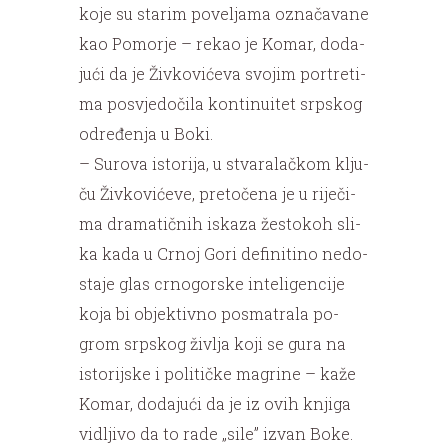
ko­je su sta­rim po­ve­lja­ma ozna­ča­va­ne
kao Po­mor­je – re­kao je Ko­mar, do­da­
ju­ći da je Živ­ko­vi­će­va svo­jim por­tre­ti­
ma po­svje­do­či­la kon­ti­nu­i­tet srp­skog
od­re­đe­nja u Bo­ki.
– Su­ro­va isto­ri­ja, u stva­ra­lač­kom klju­
ču Živ­ko­vi­će­ve, pre­to­če­na je u ri­je­či­
ma dra­ma­tič­nih is­ka­za že­sto­koh sli­
ka ka­da u Cr­noj Go­ri de­fi­ni­ti­no ne­do­
sta­je glas cr­no­gor­ske in­te­li­gen­ci­je
ko­ja bi objek­tiv­no po­sma­tra­la po­
grom srp­skog ži­vlja ko­ji se gu­ra na
isto­rij­ske i po­li­tič­ke ma­gri­ne – ka­že
Ko­mar, do­da­ju­ći da je iz ovih knji­ga
vi­dlji­vo da to ra­de „si­le” iz­van Bo­ke.