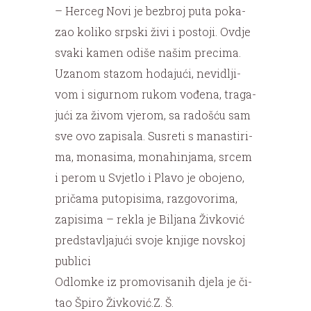
– Her­ceg No­vi je bez­broj pu­ta po­ka­
zao ko­li­ko srp­ski ži­vi i po­sto­ji. Ov­dje
sva­ki ka­men odi­še na­šim pre­ci­ma.
Uza­nom sta­zom ho­da­ju­ći, ne­vi­dlji­
vom i si­gur­nom ru­kom vo­đe­na, tra­ga­
ju­ći za ži­vom vje­rom, sa ra­do­šću sam
sve ovo za­pi­sa­la. Su­sre­ti s ma­na­sti­ri­
ma, mo­na­si­ma, mo­na­hi­nja­ma, sr­cem
i pe­rom u Svje­tlo i Pla­vo je obo­je­no,
pri­ča­ma pu­to­pi­si­ma, raz­go­vo­ri­ma,
za­pi­si­ma – re­kla je Bi­lja­na Živ­ko­vić
pred­sta­vlja­ju­ći svo­je knji­ge nov­skoj
pu­bli­ci
Od­lom­ke iz pro­mo­vi­sa­nih dje­la je či­
tao Špi­ro Živ­ko­vić.Z. Š.