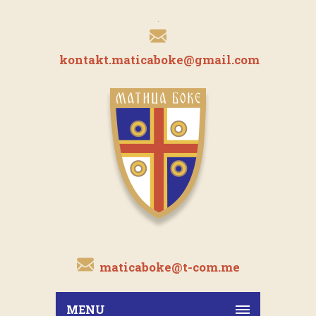
kontakt.maticaboke@gmail.com
maticaboke@t-com.me
MENU