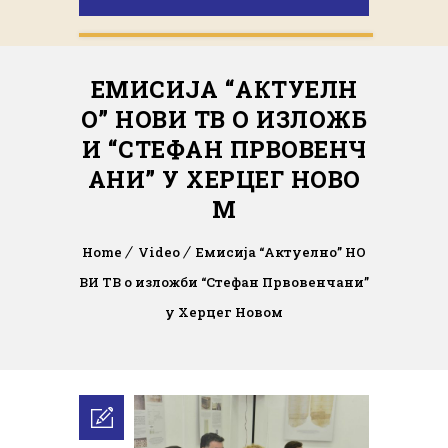
ЕМИСИЈА “АКТУЕЛН
О” НОВИ ТВ О ИЗЛОЖБ
И “СТЕФАН ПРВОВЕНЧ
АНИ” У ХЕРЦЕГ НОВО
М
Home
Video
Емисија “Актуелно” НО
ВИ ТВ о изложби “Стефан Првовенчани”
у Херцег Новом