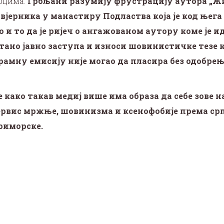
срцима.
Грбљани разумију фрустрацију аутора „Жи
вјерника у манастиру Подластва која је код њега
 и то да је ријеч о ангажованом аутору коме је и
тано јавно заступа
и износи шовинистичке тезе к
рамну емисију није могао да пласира без одобрења
е како такав медиј више има образа да себе зове 
ћ сервис мржње, шовинизма и ксенофобије према с
риморске.