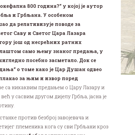
кефална 800 година?“ у којој је аутор
бља и Грбљана. У особеном
ао да релативизује поводе за
етог Саву и Светог Цара Лазара
тору још од несрећних ратних
плаштом само њему знаног предања, у
чиг
ледно посебно засметало. Док се
дања“ о томе како је Цар Душан одвео
 плакао за њим и извор поред
зе са никаквим предањем о Цару Лазару и
већ у сасвим другом дијелу Грбља, јасна је
отину.
устанке против безброј завојевача и
ветијег племеника кога су сви Грбљани кроз