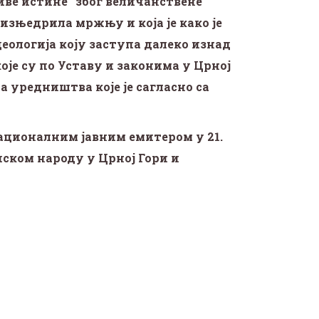
ве истине“ због величанствене
 изњедрила мржњу и која је како је
деологија коју заступа
далеко изнад
оје су по Уставу и законима у Црној
 уредништва које је сагласно са
националним јавним емитером у 21.
рпском народу
у Црној Гори и