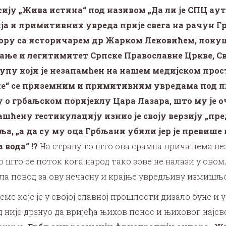
ју „Жива истина“ под називом „Да ли је СПЦ ауто
а и примитивних увреда прије свега на рачун Гр
вору са историчарем др Жарком Лековићем, покуш
јање и легитимитет Српске Православне Цркве, Св
пу који је незапамћен на нашем медијском прос
не“ се приземним и примитивним увредама под 
о грбаљском поријеклу Цара Лазара, што му је о
шћену гестикулацију изнио је своју верзију „пре
ља, „а да су му оца Грбљани убили јер је превише
вода“ !?
На страну то што ова срамна прича нема ве
што се поток кога народ тако зове не налази у овом, 
ла повод за ову нечасну и крајње увредљиву измишљ
ме које је у својој славној прошлости дизало буне и 
д није дрзнуо да вријеђа њихов понос и њиховог најс