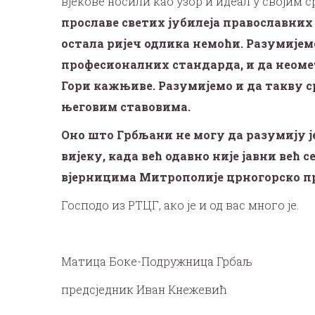
вјекове носили као узор и идеал у својим 
прославе светих јубилеја православних 
остала ријеч одлика немоћи. Разумијемо
професионалних стандарда,
и да неоме
Гори кажњиве. Разумијемо и да такву с
његовим ставовима.
Оно што Грбљани не могу да разумију ј
вијеку, када већ одавно није јавни ве
вјерницима Митрополије црногорско п
Господо из РТЦГ, ако је и од вас много је.
Матица Боке-Подружница Грбаљ
предсједник Иван Кнежевић