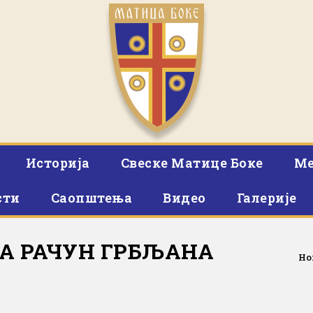
Историја
Свеске Матице Боке
Ме
сти
Саопштења
Видео
Галерије
НА РАЧУН ГРБЉАНА
Ho