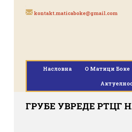
kontakt.maticaboke@gmail.com
Насловна
O Матици Боке
Актуелно
ГРУБЕ УВРЕДЕ РТЦГ 