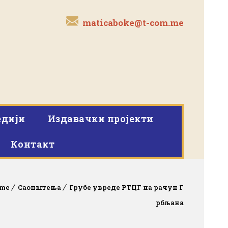
maticaboke@t-com.me
дији
Издавачки пројекти
Контакт
me
Саопштења
Грубе увреде РТЦГ на рачун Г
рбљана