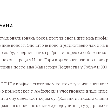
БЉАНА
итуционализована борба против свега што има префик
 није новост. Оно што је ново и јединствено чак и на
о да буде сервис свих грађана и пореских обвезника 
ког народа у Црној Гори која се интензивно пласир
 година постојања Манастира Подластва у Грбљу и 80
ТЦГ у крајње негативном контексту је извјештавало о
ско приморског г. Амфилохија учествовало више епи
ити ову свечаност којом су Грбљани исписали славне
државања свечане академије одлучило да у ударном т