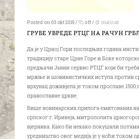
Posted on 03 okt 2019
/
off
/
maticab
ГРУБЕ УВРЕДЕ РТЦГ НА РАЧУН ГР
Да је у Црној Гори последњих година инст
традицију старе Црне Горе и Боке которске
предњачи Јавни сервис РТЦГ који би треба
мржње и шовинистичких иступа против српс
врхунац доживјела је током прославе 1500
православне цркве.
Више новинарских прилога емитованих на Р
српског г. Иринеја, митрополита црногор
вјерника. Како би некако покушали потамн
уредништво овог медија је у ноћи током о