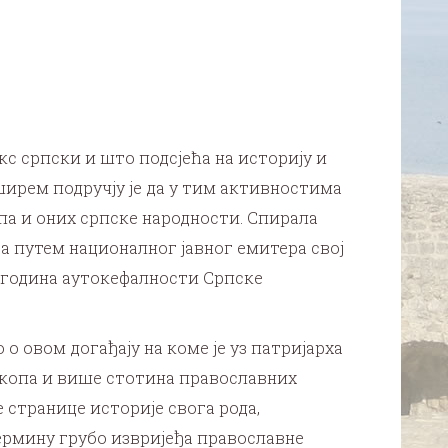
с српски и што подсјећа на историју и
 ширем подручју је да у тим активностима
па и оних српске народности.
Спирала
а путем националног јавног емитера свој
0 година аутокефалности Српске
 овом догађају на коме је уз патријарха
скопа и више стотина православних
 странице историје свога рода,
ермину грубо извријеђа православне