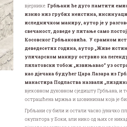
вјернике.
Грбљани ће дуго памтити емиси
изнио низ грубих неистина, инсинуациј
иследничком маниру, аутор је у разго
свечаност, доведе у питање само посто
Косовског
Грбљановића. У срамном исту
деведесетих година, аутор „Живе исти
уличарском маниру острвио на легенду 
пилатовски тобож „извињавао“ уз остра
као дјечака будућег Цара Лазара из Грб
манастира Подластва назвали „пиздина 
вјековном духовном сједишту Грбљана, и то 
острашћена мржња и шовинизам која је би
Грбљани су били и остали часно јуначко пле
окупатора у Боки, али нико од њих се ника