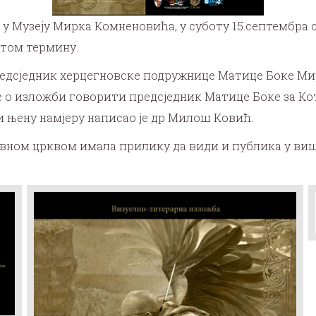
у Музеју Мирка Комненовића, у суботу 15.септембра са
стом термину.
редсједник херцегновске подружнице Матице Боке Ми
 ће о изложби говорити предсједник Матице Боке за 
и њену намјеру написао је др Милош Ковић.
вном црквом имала прилику да види и публика у виш