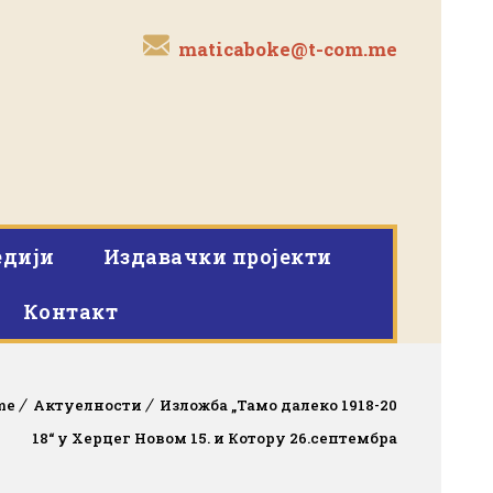
maticaboke@t-com.me
дији
Издавачки пројекти
Контакт
me
Актуелности
Изложба „Тамо далеко 1918-20
18“ у Херцег Новом 15. и Котору 26.септембра