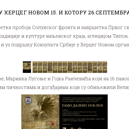
 У ХЕРЦЕГ НОВОМ 15. И КОТОРУ 26.СЕПТЕМБР
а пробоја Солунског фронта и завршетка Првог свје
адиције и културе ваљевског краја, агенцијом Типон
 и уз подршку Конзулата Србије у Херцег Новом орган
ре, Маринка Лугоње и Гојка Раичевића који на 16 пан
тим личностима и догађајима који су обиљежили Велик