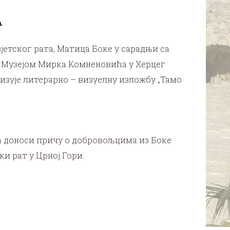
А
тског рата, Матица Боке у сарадњи са
, Музејом Мирка Комненовића у Херцег
изује литерарно – визуелну изложбу „Тамо
оа доноси причу о добровољцима из Боке
и рат у Црној Гори.