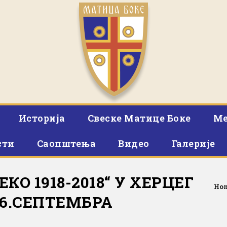
Историја
Свеске Матице Боке
Ме
сти
Саопштења
Видео
Галерије
О 1918-2018“ У ХЕРЦЕГ
Ho
26.СЕПТЕМБРА