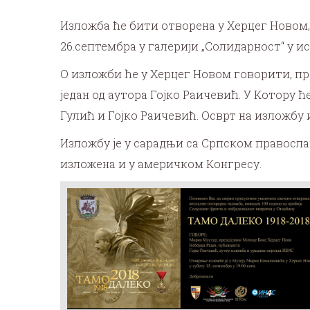
Изложба ће бити отворена у Херцег Новом, 
26.септембра у галерији „Солидарност“ у и
О изложби ће у Херцег Новом говорити, п
један од аутора Гојко Раичевић. У Котору
Гулић и Гојко Раичевић. Осврт на изложбу 
Изложбу је у сарадњи са Српском правосла
изложена и у америчком Конгресу.