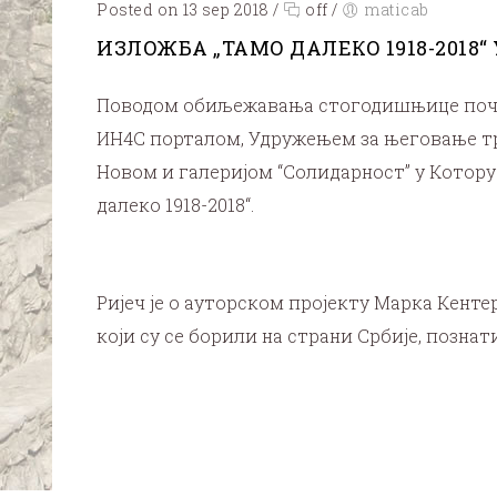
Posted on 13 sep 2018
/
off
/
maticab
ИЗЛОЖБА „ТАМО ДАЛЕКО 1918-2018“
Поводом обиљежавања стогодишњице почетк
ИН4С порталом, Удружењем за његовање тр
Новом и галеријом “Солидарност” у Котору
далеко 1918-2018“.
Ријеч је о ауторском пројекту Марка Кенте
који су се борили на страни Србије, позна