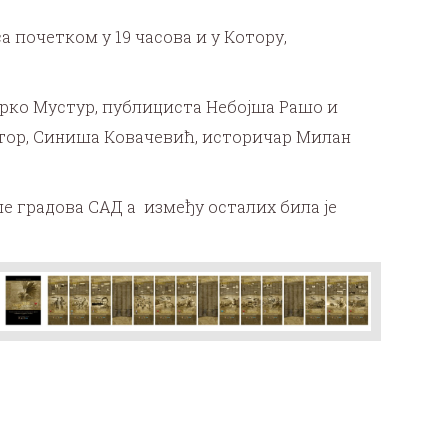
 почетком у 19 часова и у Котору,
рко Мустур, публициста Небојша Рашо и
Котор, Синиша Ковачевић, историчар Милан
е градова САД а између осталих била је