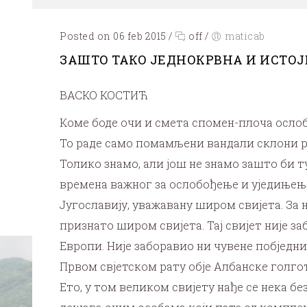
Posted on 06 feb 2015
/
off
/
maticab
ЗАШТО ТАКО ЈЕДНОКРВНА И ИСТОЈ
ВАСКО КОСТИЋ
Коме боде очи и смета спомен-плоча ослобо
То раде само помамљени вандали склони р
Толико знамо, али још не знамо зашто би 
времена важног за ослобођење и уједињење
Југославију, уважавану широм свијета. За њ
признато широм свијета. Тај свијет није з
Европи. Није заборавио ни чувене побједн
Првом свјетском рату обје Албанске голготе
Ето, у том великом свијету нађе се нека 