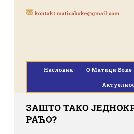
kontakt.maticaboke@gmail.com
Насловна
O Матици Боке
Актуелно
ЗАШТО ТАКО ЈЕДНОКР
РАЋО?