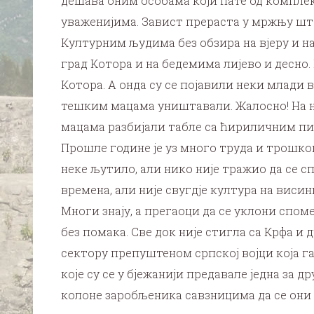
дешава оним особама који пате од комплек
уваженијима. Завист прераста у мржњу шт
Културним људима без обзира на вјеру и н
град Котора и на бедемима лијево и десно.
Котора. А онда су се појавили неки млади
тешким мацама уништавали. Жалосно! На њи
мацама разбијали табле са ћириличним пис
Прошле године је уз много труда и трошко
неке љутило, али нико није тражио да се с
времена, али није свугдје култура на виси
Многи знају, а прегаоци да се уклони спом
без помака. Све док није стигла са Крфа и
сектору препуштеном српској војци која г
које су се у бјежанији предавале једна за 
колоне заробљеника савзницима да се они ку