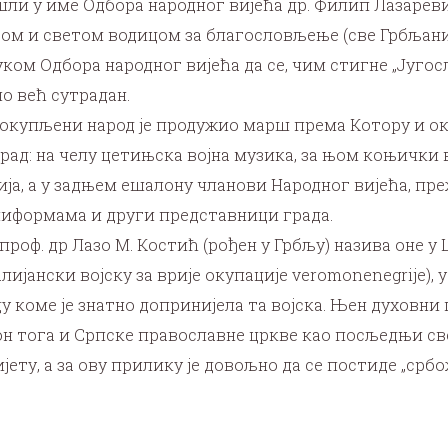
ли у име Одбора народног вијећа др. Филип Лазареви
ом и светом водицом за благословљење (све Грбљани 
ом Одбора народног вијећа да се, чим стигне „Југосл
ло већ сутрадан.
 окупљени народ је продужио марш према Котору и око
рад: на челу цетињска војна музика, за њом коњички 
ија, а у задњем ешалону чланови Народног вијећа, п
униформама и други представници града.
роф. др Лазо М. Костић (рођен у Грбљу) назива оне у Ц
ијански војску за врије окупације veromonenegriје), у
у коме је знатно допринијела та војска. Њен духовни 
он тога и Српске православне цркве као посљедњи св
јету, а за ову прилику је довољно да се постиде „србо