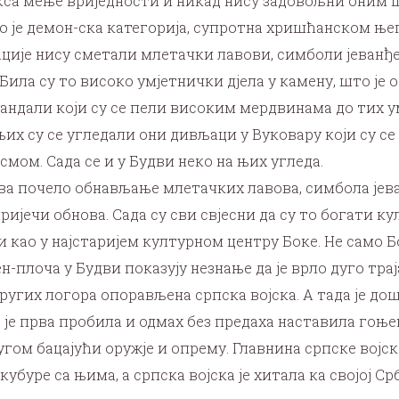
са мење вриједности и никад нису задовољни оним шт
о је демон-ска категорија, супротна хришћанском ње
ације нису сметали млетачки лавови, симболи јеванђе
 Била су то високо умјетнички дјела у камену, што ј
 вандали који су се пели високим мердвинама до тих 
х су се угледали они дивљаци у Вуковару који су се
мом. Сада се и у Будви неко на њих угледа.
ва почело обнављање млетачких лавова, симбола јева
пријечи обнова. Сада су сви свјесни да су то богати 
ни као у најстаријем културном центру Боке. Не само 
ен-плоча у Будви показују незнање да је врло дуго т
 других логора опорављена српска војска. А тада је д
а је прва пробила и одмах без предаха наставила гоњ
другом бацајући оружје и опрему. Главнина српске војс
буре са њима, а српска војска је хитала ка својој Ср