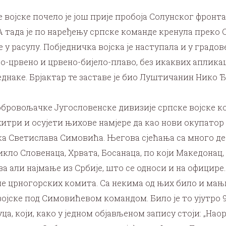
ојске почело је још прије пробоја Солунског фронта, 
 А тада је по наређењу српске команде кренула преко
у расулу. Побједничка војска је наступала и у градов
о-црвено и црвено-бијело-плаво, без икаквих апликаци
 једнаке. Брјактар те заставе је био Луштичанин Ник
добровољачке Југословенске дивизије српске војске ко
хитри и осујети њихове намјере да као нови окупатор
а Светислава Симовића. Његова сјећања са много дет
кло Словенаца, Хрвата, Босанаца, по који Македонац,
ева али најмање из Србије, што се односи и на официр
 црногорских комита. Са некима од њих било и мањи
војске под Симовићевом командом. Било је то ујутро 
, који, како у једном објављеном запису стоји: „Наор