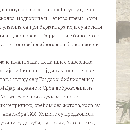
а попуњавала се, такорећи успут, јер је
 Скадра, Подгорице и Цетиња према Боки
е улазила са три барјактара који су носили
ја. Црногорског барјака није било јер се
о Ђуров Поповић добровољац балканских и
ја је имала задатак да прије савезника
 замјени бившег. Тај дио Југословенске
аља чувају се у Градској библиотеци у
 Мађар, наравно и Срба добровољци из
е. Успут су се прикључивали нови
х неприлика, срећом без жртава, када су
9. новембра 1918. Комите су предводили
ужани су до зуба, пушкама, бајонетима,