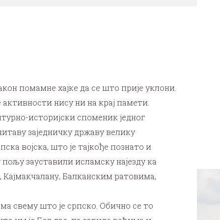
акон помамне хајке да се што прије уклони.
активности нису ни на крај памети.
ултурно-историјски споменик једног
читаву заједничку државу велику
ска војска, што је тајкође познато и
у пољу зауставили исламску најезду ка
, Кајмакчалану, Балканским ратовима,
ма свему што је српско. Обично се то