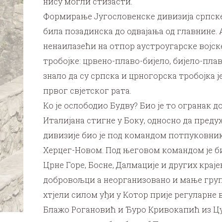
нису могли стизасти.
Формирање Југословенске дивизија српске в
била позадинска до одвајања од главнине.
ненаилазећи на отпор аустроугарске војске 
тробојке: црвено-плаво-бијело, бијело-плав
знало да су српска и црногорска тробојка
првог свјетског рата.
Ко је ослободио Будву? Био је то огранак 
Италијана стигне у Боку, односно да преду
дивизије био је под командом потпуковник
Херцег-Новом. Под његовом командом је би
Црне Горе, Босне, Далмације и других крај
добровољци а неорганизовано и мање групе
хтјели силом уђи у Котор прије регуларне 
Блажо Рогановић и Ђуро Кривокапић из Цуца