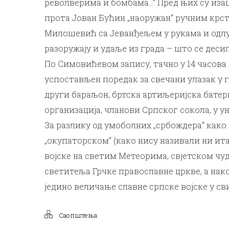
револверима и бомбама…“ Пред њих су изаш
прота Јован Бућин „наоружан“ ручним крст
Милошевић са Јеванђељем у рукама и одлук
разоружају и удаље из града – што се деси
По Симовићевом запису, тачно у 14 часова
успостављен поредак за свечани улазак у г
други бараљон, бртска артиљеријска батер
организација, чланови Српског сокола, у 
За разлику од умоболних „србождера“ како п
„окупаторском“ (како нису називали ни итал
војске на светим Метеорима, свјетском чуд
светитеља Грчке православне цркве, а нак
једино величање славне српске војске у сви
Саопштења