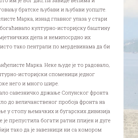
о им је Бог дао, па завиде већима и
говању братске љубави и љубави уопште.
листе Марка, изнад главног улаза у стари
е обогаћивало културно-историјску баштину
умјетничких дјела и немилосрдно их
 исто тако пентрали по мердевинама да би
нђелисте Марка. Неке људе је то радовало,
културно-историјски споменици једног
Боке него и много шире.
рајало савезничко држање Солунског фронта
ошло до величанственог пробоја фронта на
ење у стопу њемачких и бугарских дивизија
ке је препустила богати ратни плијен и дуге
бији тако да је завезници ни са комором