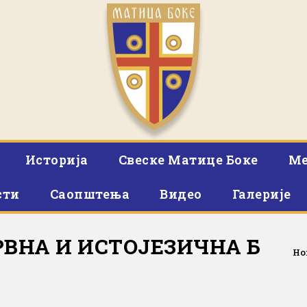
Историја
Свеске Матице Боке
Ме
сти
Саопштења
Видео
Галерије
ВНА И ИСТОЈЕЗИЧНА Б
Ho