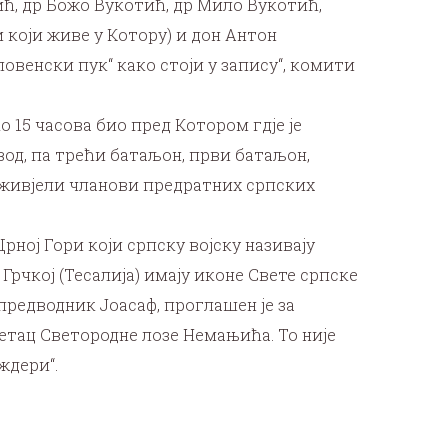
ћ, др Божо Вукотић, др Мило Вукотић,
који живе у Котору) и дон Антон
овенски пук“ како стоји у запису“, комити
 15 часова био пред Котором гдје је
вод, па трећи батаљон, први батаљон,
реживјели чланови предратних српских
рној Гори који српску војску називају
 Грчкој (Тесалија) имају иконе Свете српске
предводник Јоасаф, проглашен је за
етац Светородне лозе Немањића. То није
ждери“.