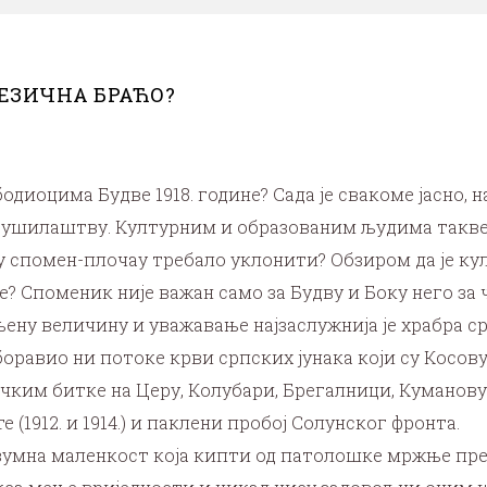
ЕЗИЧНА БРАЋО?
диоцима Будве 1918. године? Сада је свакоме јасно, н
ушилаштву. Културним и образованим људима такве 
ту спомен-плочау требало уклонити? Обзиром да је к
? Споменик није важан само за Будву и Боку него за 
ену величину и уважавање најзаслужнија је храбра срп
аборавио ни потоке крви српских јунака који су Косов
ичким битке на Церу, Колубари, Брегалници, Куманову
 (1912. и 1914.) и паклени пробој Солунског фронта.
безумна маленкост која кипти од патолошке мржње пре