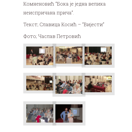
Комненовић “Бока је једна велика
неиспричана прича”.
Текст; Славица Косић – “Вијести”
Фото; Часлав Петровић