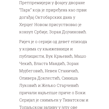
Претпремијери у фоајеу дворане
“Парк” која је приређена као први
догађај Октобарских дана у
Херцег Новом присуствовао је
конзул Србије, Зоран Дојчиновић.
Ријеч је о серији од девет епизода
у којима су књижевници и
публицисти, Вук Крњевић, Машо
Чекић, Власта Мандић, Зоран
Мујбеговић, Невен Станичић,
Оливера Доклестић, Синиша
Луковић и Жељко Старчевић
причали најљепше приче о Боки.
Серијал је снимљен у Тиватском и
Топаљском заливу у јулу ове