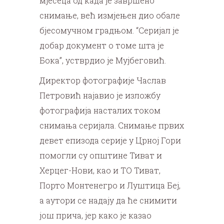
мјесеца од када је завршено
снимање, већ измјењен дио обале
бјесомучном градњом. “Серијал је
добар документ о томе шта је
Бока”, устврдио је Мујбеговић.
Директор фотографије Часлав
Петровић најавио је изложбу
фотографија насталих током
снимања серијала. Снимање првих
девет епизода серије у Црној Гори
помогли су општине Тиват и
Херцег-Нови, као и ТО Тиват,
Порто Монтенегро и Луштица Беј,
а аутори се надају да ће снимити
још прича, јер како је казао