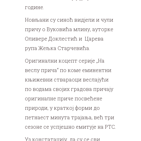
године.
Новљани су синоћ видјели и чули
причу о Вуковића млину, ауторке
Оливере Доклестић и Царева
рупа Жељка Старчевића.
Оригинални коцепт серије „На
веслу прича“ по коме еминентни
књижевни ствараоци веслајући
по водама својих градова причају
оригиналне приче посвећене
природи, у краткој форми до
петнаест минута трајања, већ три
сезоне се успјешно емитује на РТС.
Уз констатацију да су се сви