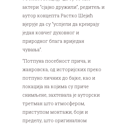
актери “сјајно дружили”, редитељ и
аутор концепта Растко Шејић
вјерује да су “успјели да креирају
један ковчег духовног и
природног блага вриједан
чувања”.
“Потпуна посебност прича, и
жанровска, од историјских преко
потпуно личних до бајке, као и
локација на којима су приче
снимљене, захтевала је ауторски
третман што атмосфером,
приступом монтажи, боји и
пределу, што оригиналном