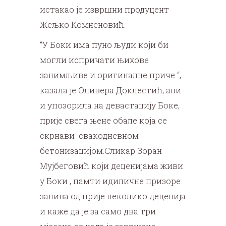
истакао је извршни продуцент
Жељко Комненовић.
“У Боки има пуно људи који би
могли испричати њихове
занимљиве и оригиналне приче “,
казала је Оливера Доклестић, али
и упозорила на девастацију Боке,
прије свега њене обале која се
скрнави свакодневном
бетонизацијом.Сликар Зоран
Мујбеговић који деценијама живи
у Боки , памти идиличне призоре
залива од прије неколико деценија
и каже да је за само два три