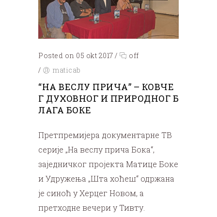
Posted on 05 okt 2017
/
off
/
maticab
“НА ВЕСЛУ ПРИЧА” – КОВЧЕ
Г ДУХОВНОГ И ПРИРОДНОГ Б
ЛАГА БОКЕ
Претпремијера документарне ТВ
серије „На веслу прича Бока“,
заједничког пројекта Матице Боке
и Удружења „Шта хоћеш“ одржана
је синоћ у Херцег Новом, а
претходне вечери у Тивту.