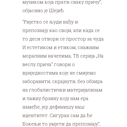
музиком која прати сваку причу”,
објаснио је Шејић.
“Ријетко се људи нађу и
препознају као своји, али када се
то деси отвори се простор за чуда.
И естетиком и етиком, снажним
моралним начелима, ТВ серија „На
веслу прича“ говори о
вриједностима које не смијемо
заборавити, скрајнути, без обзира
на глобалистички материјализам
и лажну брзину коју нам ера
намеће, јер дефинишу наш
идентитет. Сигуран сам да ће
Бокељи то умјети да препознају“,