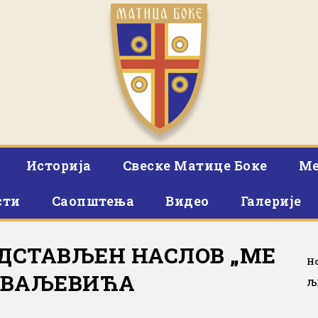
Историја
Свеске Матице Боке
Ме
сти
Саопштења
Видео
Галерије
ЕДСТАВЉЕН НАСЛОВ „МЕ
H
ЖИВАЉЕВИЋА
Љ