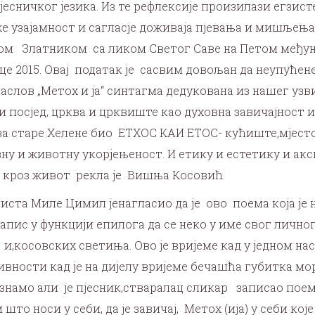
јесничког језика. Из те рефлексије произилази егзист
е узајамност и сагласје доживаја пјевања и мишљења
ом Златником са ликом Светог Саве на Петом међун
е 2015. Овај податак је сасвим довољан да неупућене
наслов „Метох и ја“ синтагма дедукована из нашег уз
и посјед, црква и црквиште као духовна завичајност и
 за старе Хелене био ЕТХОС КАИ ЕТОС- кућиште,мјесто 
ну и животну укорјењеност. И етику и естетику и акси
 кроз живот рекла је Вишња Косовић.
иста Миле Цимил јенагласио да је ово поема која је 
запис у функцији епилога да се неко у име свог лично
 и,косовских светиња. Ово је вријеме кад у једном н
ивности кад је на дијелу вријеме бечашћа губитка мо
 знамо али је пјесник,стваралац сликар записао поем
 што носи у себи, да је завичај, Метох (ија) у себи ко