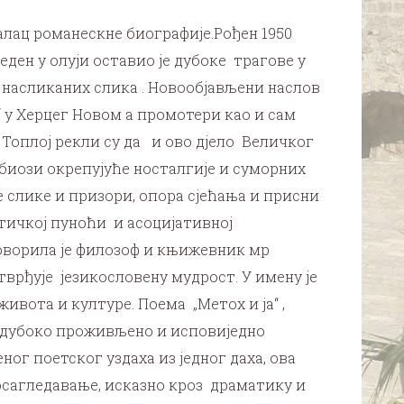
лац романескне биографије.Рођен 1950
ен у олуји оставио је дубоке трагове у
 насликаних слика . Новообјављени наслов
е“ у Херцег Новом а промотери као и сам
Топлој рекли су да и ово дјело Величког
биози окрепујуће носталгије и суморних
е слике и призори, опора сјећања и присни
тичкој пуноћи и асоцијативној
оворила је филозоф и књижевник мр
врђује језикословену мудрост. У имену је
ивота и културе. Поема „Метох и ја“ ,
е дубоко проживљено и исповиједно
ог поетског уздаха из једног даха, ова
сагледавање, исказно кроз драматику и