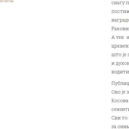
снагу п
постиж
наград
Раковиц
А тек 
црквен
што је
и духов
водити
Публиц
Ово је 
Косова
сензит
Сви то
за оним