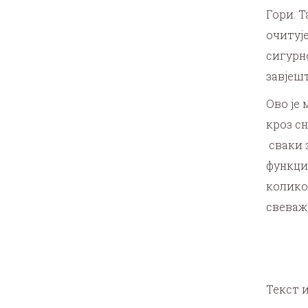
Гори. 
очитуј
сигурн
завјеш
Ово је 
кроз сн
сваки з
функци
колико
свеваж
Текст 