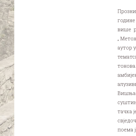
Прозни
године
више р
„ Метох
аутор 
тематс
тонова
амбије
алузив
Вишња 
суштина
тачка 
свједо
поема 