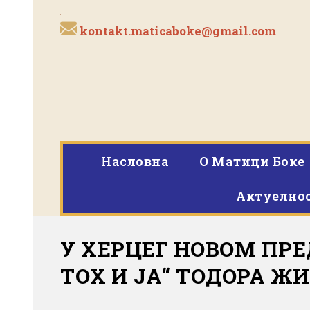
kontakt.maticaboke@gmail.com
Насловна
O Матици Боке
Актуелно
У ХЕРЦЕГ НОВОМ ПР
ТОХ И ЈА“ ТОДОРА 