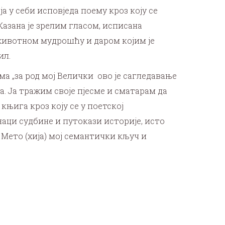
 у себи исповједа поему кроз коју се
Казана је зрелим гласом, исписана
животном мудрошћу и даром којим је
ил.
ма „за род мој Велички ово је сагледавање
ца. Ја тражим своје пјесме и сматарам да
књига кроз коју се у поетској
наци судбине и путокази историје, исто
Мето (хија) мој семантички кључ и