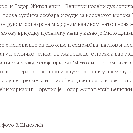
Тако и Тодор Живаљевић –Велички носећи дух завичаја
е горка судбина сеобара и људи са косовског метоха.
ом руком, остварена модерним начином, натопљена 
тао ову вриједну пјесничку књигу казао је Мило Цицм
моје исповједно свједочење пјесмом.Овај наслов и пое
агу пјесничкој језика. Ја сматрам да је поезија дар ср
апис заслужује своје вријеме“Метох ија је компактна 
оналној транспаретности, слуте трагови у времену, з
 и душе предмета и атмосфера древности и светости 
ећи хоризонт. Поручио је Тодор Живаљевић Велички.
и фото З. Шакотић