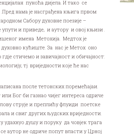
енцијалан пуноћа дијела. И тако се
 .Пред нама је насграђена књига првом
ародном Сабору духовне поезије –
 упути и приведе, и аутору и овој књизи .
вишеног имена Метохија. Медтох је
 духовно кућиште. За нас је Метох оно
гдје стичемо и завичајност и обичајност:
ологију, тј вриједности које ће нас
написана после тетонских поремећајаи.
г или Бог би газнао чијег интереса одриче
аслову струје и преплићу флуиди поетске
рала и свиг других људских вриједности.
у удахнуо душу и поруку да човјек трага
је се аутор не одриче попут власти у Црној