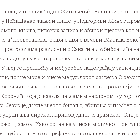
 писац и пјесник Тодор Живаљевић Велички је ствара
 у Пећи.Данас живи и пише у Подгорици. Живот провед
омана, књига, лирских записа и збирки пјесама као и
 и ја“ представила је прије двије вечери „Матица Бок
у просторијама резиденције Саватија Љубибратића на 
ки надопуњује стваралачку трилогију саздану на сим
. У њој се преплићу и међусобно надограђају завичајн
нти, ноћне море и сцене међуљдског озарења О семан
ности аутора и његовог новог дијела на промоцији г
Косовић која је казала да „самим насловом аутор пот
. Језик је, дакле мјесто бивања, збивања и памћења ж
је укрштања лирског, приповједног и драмског. Она ј
чење пјесмом. Иако оставља утисак мелично- пригушен
је дубоко поетско –рефлексивно сагледавање и само