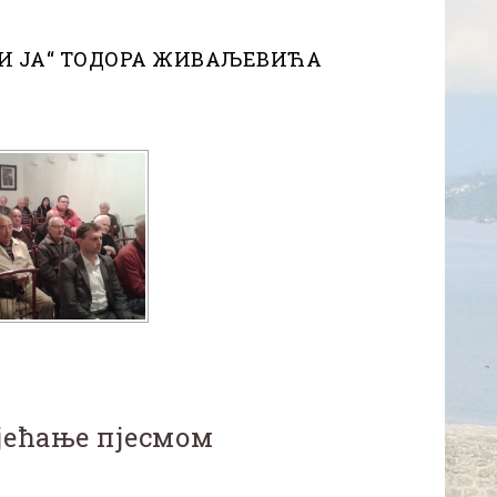
 И ЈА“ ТОДОРА ЖИВАЉЕВИЋА
јећање пјесмом