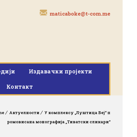
maticaboke@t-com.me
дији
Издавачки пројекти
Контакт
me
Актуелности
У комплексу „Луштица Беј“ п
ромовисана монографија „Тиватски сликари“