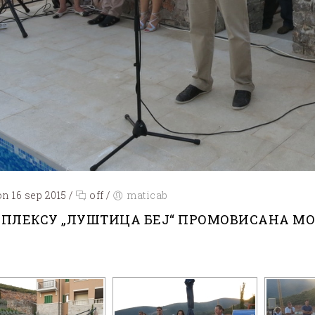
n 16 sep 2015
/
off
/
maticab
МПЛЕКСУ „ЛУШТИЦА БЕЈ“ ПРОМОВИСАНА МО