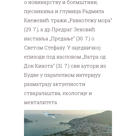
о новинарству и боемштини,
пјесникиња и глумица Радмила
Кнежевић тражи „Равнотежу мора“
(29. 7.), а др Предраг Зеновић
наставља „Предање“ (30. 7.) о
Светом Стефану. У заједничкој
епизоди под насловом „Ватра од
Дон Кихота“ (31. 7.) сви аутори из
Будве у паралелном интервјуу
разматрају актуелности
стваралаштва, екологије и
менталитета.