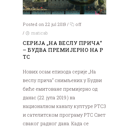
Posted on 22 jul 2019
/
off
/
maticab
СЕРИЈА „НА ВЕСЛУ ПРИЧА“
– БУДВА ПРЕМИЈЕРНО НА Р
ТС
Нових осам епизода серије „На
веслу прича“ снимљених у Будви
биће емитоване премијерно од
данас (22. јула 2019.) на
националном каналу културе РТС3
и сателитском програму РТС Свет
сваког радног дана.
Када се