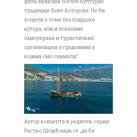
дјела вриједна богате културне
традиције Боке Которске. Не би
успјели у томе без подршке
аутора, али и локалних
самоуправа и туристичких
организација у градовима у
којима смо снимали.“
Аутор концепта и редитељ серије
Растко Шејић нада се „да ће