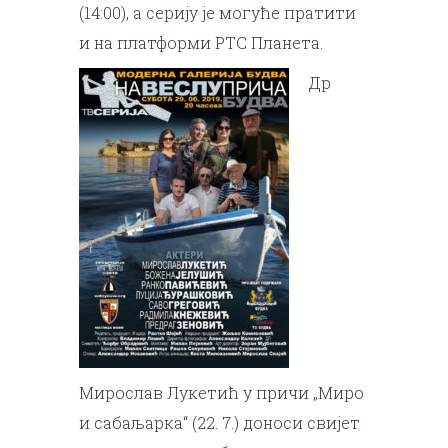
(14:00), а серију је могуће пратити
и на платформи РТС Планета.
Др
Мирослав Лукетић у причи „Миро
и сабаљарка“ (22. 7.) доноси свијет