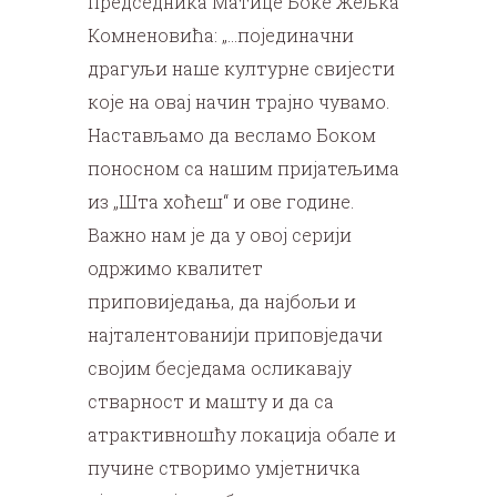
председника Матице Боке Жељка
Комненовића: „…појединачни
драгуљи наше културне свијести
које на овај начин трајно чувамо.
Настављамо да весламо Боком
поносном са нашим пријатељима
из „Шта хоћеш“ и ове године.
Важно нам је да у овој серији
одржимо квалитет
приповиједања, да најбољи и
најталентованији приповједачи
својим бесједама осликавају
стварност и машту и да са
атрактивношћу локација обале и
пучине створимо умјетничка