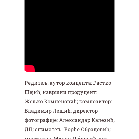
Редитељ, аутор концепта: Растко
Шејић; извршни продуцент:
Жељко Комненовић; композитор:
Владимир Лешић; директор
фотографије: Александар Калезић,
ДП; сниматељ: Ђорђе Обрадовић;
монтажер: Милан Пејновић; арт