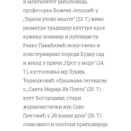
и менталитет риболоваца,
професорка Божена Јелушић у
„Тајном улову маште“ (23. 7.) живо
разматра традицију културе кроз
кужину, новинар и публициста
Ранко Павићевић искуствено и
констернирано пореди Будву сад
и некад у причи „Прст у мору“ (24.
7.), кустоскиња мр Луција
Ђурашковић објашњава легендом
о „Санта Марија Ин Пунта“ (25. 7.)
култ Богородице, стари
журналистички вук Саво
Греговић у „Игранци духа“ (26. 7.)
сликовито и поетски приповиједа