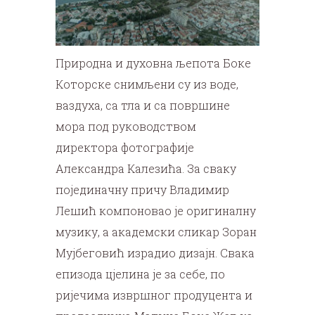
Природна и духовна љепота Боке
Которске снимљени су из воде,
ваздуха, са тла и са површине
мора под руководством
директора фотографије
Александра Калезића. За сваку
појединачну причу Владимир
Лешић компоновао је оригиналну
музику, а академски сликар Зоран
Мујбеговић израдио дизајн. Свака
епизода цјелина је за себе, по
ријечима извршног продуцента и