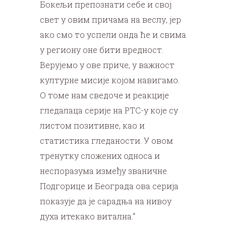
Бокељи препознати себе и свој
свет у овим причама на веслу, јер
ако смо то успели онда ће и свима
у региону оне бити вредност.
Верујемо у ове приче, у важност
културне мисије којом навигамо.
О томе нам сведоче и реакције
гледалаца серије на РТС-у које су
листом позитивне, као и
статистика гледаности. У овом
тренутку сложених односа и
неспоразума између званичне
Подгорице и Београда ова серија
показује да је сарадња на нивоу
духа итекако витална.“