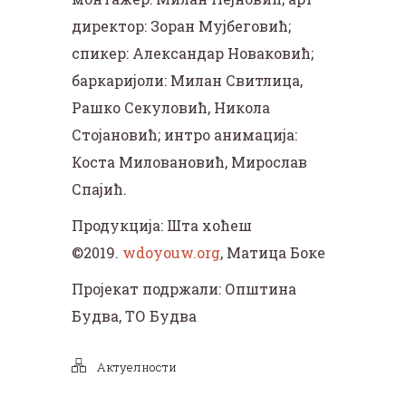
директор: Зоран Мујбеговић;
спикер: Александар Новаковић;
баркаријоли: Милан Свитлица,
Рашко Секуловић, Никола
Стојановић; интро анимација:
Коста Миловановић, Мирослав
Спајић.
Продукција: Шта хоћеш
©2019.
wdoyouw.org
, Матица Боке
Пројекат подржали: Општина
Будва, ТО Будва
Актуелности