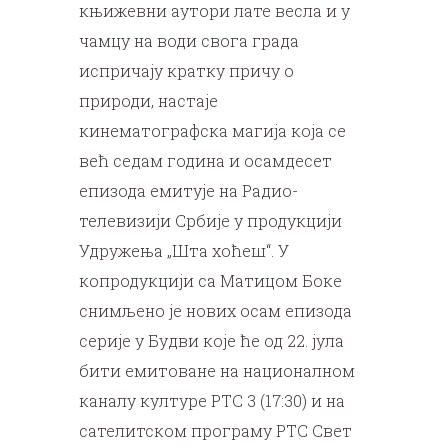
књижевни аутори лате весла и у
чамцу на води свога града
испричају кратку причу о
природи, настаје
кинематографска магија која се
већ седам година и осамдесет
епизода емитује на Радио-
телевизији Србије у продукцији
Удружења „Шта хоћеш“. У
копродукцији са Матицом Боке
снимљено је нових осам епизода
серије у Будви које ће од 22. јула
бити емитоване на националном
каналу културе РТС 3 (17:30) и на
сателитском програму РТС Свет