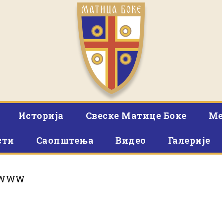
Историја
Свеске Матице Боке
Ме
сти
Саопштења
Видео
Галерије
CWWW