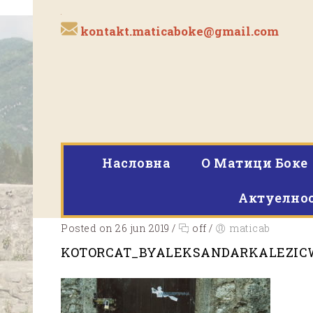
kontakt.maticaboke@gmail.com
Насловна
O Матици Боке
Актуелно
Posted on 26 jun 2019
/
off
/
maticab
KOTORCAT_BYALEKSANDARKALEZI