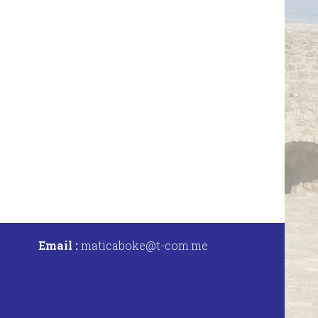
Email :
maticaboke@t-com.me