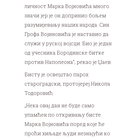
личност Марка Војновића много
значи јер је он допринио бољем
разумијевању наших народа. Син
Грофа Војиновића је наставио да
служи у руској војсци. Био је један
од учесника Бородинске битке
против Наполеона“, рекао је Џаев.
Бисту је освештао парох
староградски, протојереј Никола
Тодоровић.
„Нека овај дан не буде само
упамћен по откривању бисте
Марка Војновића поред које ће
проћи хиљаде људи незнајући ко