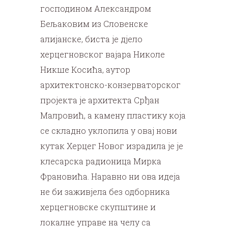
господином Александром
Бељаковим из Словенске
алијанске, биста је дјело
херцегновског вајара Николе
Никше Косића, аутор
архитектонско-конзерваторског
пројекта је архитекта Срђан
Малровић, а камену пластику која
се складно уклопила у овај нови
кутак Херцег Новог израдила је је
клесарска радионица Мирка
Франовића. Наравно ни ова идеја
не би заживјела без одборника
херцегновске скупштине и
локалне управе на челу са