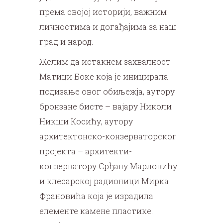
према својој историји, важним
личностима и догађајима за наш
град и народ.
Желим да истакнем захвалност
Матици Боке која је иницирала
подизање овог обиљежја, аутору
бронзане бисте – вајару Николи
Никши Косићу, аутору
архитектонско-конзерваторског
пројекта – архитекти-
конзерватору Срђану Марловићу
и клесарској радионици Мирка
Франовића која је израдила
елементе камене пластике.