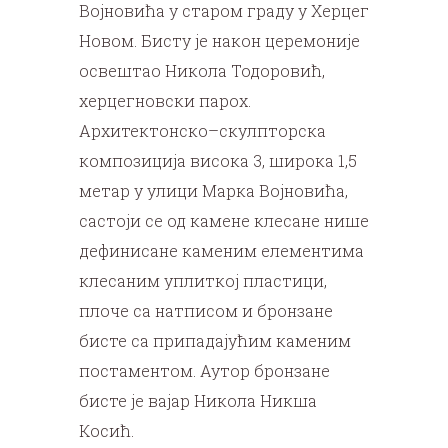
Војновића у старом граду у Херцег
Новом.
Бисту је након церемоније
освештао Никола Тодоровић,
херцегновски парох.
Архитектонско–скулпторска
композиција висока 3, широка 1,5
метар у улици Марка Војновића,
састоји се од камене клесане нише
дефинисане каменим елементима
клесаним уплиткој пластици,
плоче са натписом и бронзане
бисте са припадајућим каменим
постаментом. Аутор бронзане
бисте је вајар Никола Никша
Косић.