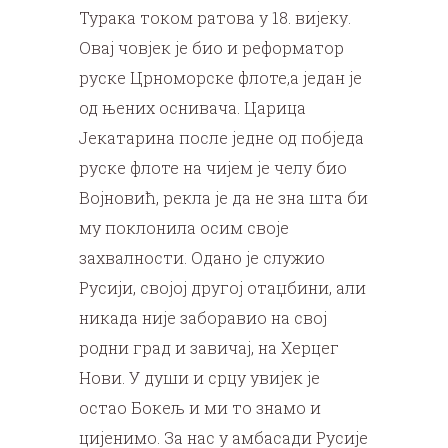
Турака током ратова у 18. вијеку.
Овај човјек је био и реформатор
руске Црноморске флоте,а један је
од њених оснивача. Царица
Јекатарина после једне од побједа
руске флоте на чијем је челу био
Војновић, рекла је да не зна шта би
му поклонила осим своје
захвалности. Одано је служио
Русији, својој другој отаџбини, али
никада није заборавио на свој
родни град и завичај, на Херцег
Нови. У души и срцу увијек је
остао Бокељ и ми то знамо и
цијенимо. За нас у амбасади Русије