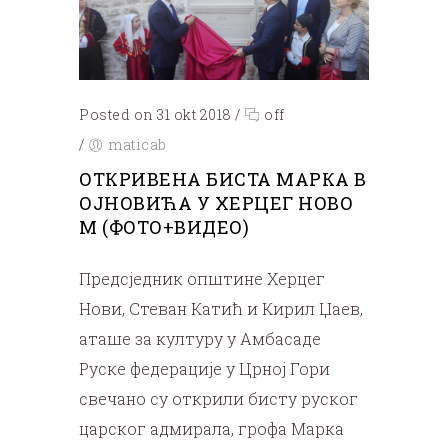
Posted on 31 okt 2018
/
off
/
maticab
ОТКРИВЕНА БИСТА МАРКА В
ОЈНОВИЋА У ХЕРЦЕГ НОВО
М (ФОТО+ВИДЕО)
Предсједник општине Херцег
Нови, Стеван Катић и Кирил Џаев,
аташе за културу у Амбасаде
Руске федерације у Црној Гори
свечано су открили бисту руског
царског адмирала, грофа Марка