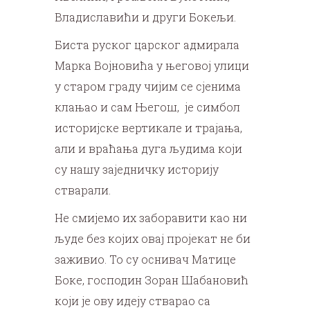
Владиславићи и други Бокељи.
Биста руског царског адмирала
Марка Војновића у његовој улици
у старом граду чијим се сјенима
клањао и сам Његош, је симбол
историјске вертикале и трајања,
али и враћања дуга људима који
су нашу заједничку историју
стварали.
Не смијемо их заборавити као ни
људе без којих овај пројекат не би
заживио. То су оснивач Матице
Боке, господин Зоран Шабановић
који је ову идеју стварао са