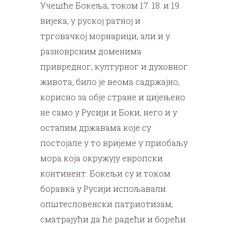
Учешће Бокеља, током 17. 18. и 19.
вијека, у руској ратној и
трговачкој морнарици, али и у
разноврсним доменима
привредног, културног и духовног
живота, било је веома садржајно,
корисно за обје стране и цијењено
не само у Русији и Боки, него и у
осталим државама које су
постојале у то вријеме у приобаљу
мора која окружују европски
континент. Бокељи су и током
боравка у Русији испољавали
општесловенски патриотизам,
сматрајући да ће радећи и борећи