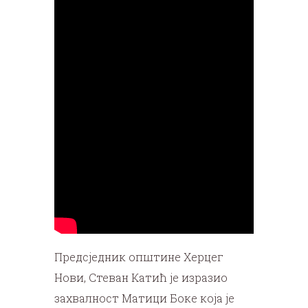
Предсједник општине Херцег
Нови, Стеван Катић је изразио
захвалност Матици Боке која је