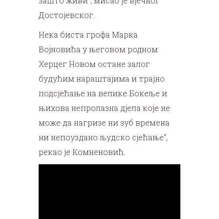
зашто живи“, мисао је вјечног
Достојевског.
Нека биста грофа Марка
Војновића у његовом родном
Херцег Новом остане залог
будућим нараштајима и трајно
подсјећање на велике Бокеље и
њихова непролазна дјела које не
може да нагризе ни зуб времена
ни непоуздано људско сјећање“,
рекао је Комненовић.