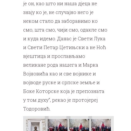
је он, као што ни наша дјеца не
знају ко је, не случајно него је
неком стало да заборавимо ко
смо, шта смо, чији смо, одакле смо
и куда идемо. Данас је Свети Лука
и Свети Петар Цетињски а не Ноћ
вјештица и прослављамо
великане рода нашега и Марка
Војновића као и све војнике и
војводе руске и српске земље и
Боке Которске која је препозната
у том духу“, рекао је протојереј
Тодоровић.