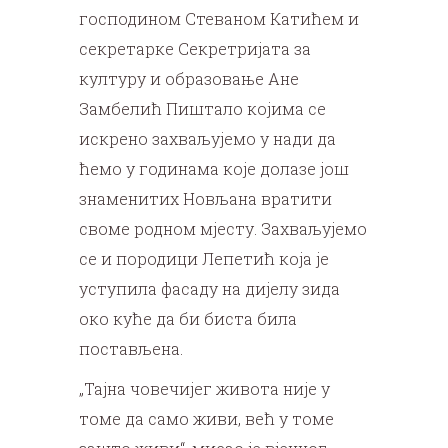
господином Стеваном Катићем и
секретарке Секретријата за
културу и образовање Ане
Замбелић Пиштало којима се
искрено захваљујемо у нади да
ћемо у годинама које долазе још
знаменитих Новљана вратити
своме родном мјесту. Захваљујемо
се и породици Лепетић која је
уступила фасаду на дијелу зида
око куће да би биста била
постављена.
„Тајна човечијег живота није у
томе да само живи, већ у томе