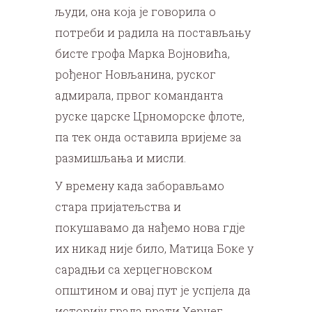
људи, она која је говорила о
потреби и радила на постављању
бисте грофа Марка Војновића,
рођеног Новљанина, руског
адмирала, првог команданта
руске царске Црноморске флоте,
па тек онда оставила вријеме за
размишљања и мисли.
У времену када заборављамо
стара пријатељства и
покушавамо да нађемо нова гдје
их никад није било, Матица Боке у
сарадњи са херцегновском
општином и овај пут је успјела да
историју града врати Херцег