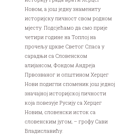
Новом, а још једну знамениту
историјску личност свом родном
мјесту. Подсјећамо да смо прије
четири године на Топлој на
прочељу цркве Светог Спаса у
сарадњи са Словенском
алијансом, Фондом Андреја
Првозваног и општином Херцег
Нови подигли споменик још једној
значајној историјској личности
која повезује Русију са Херцег
Новим, словенски исток са
словенским југом, – грофу Сави
Владиславићу.