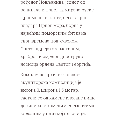
рођеног Новљанина, једног од
оснивача и првог адмирала руске
Црноморске флоте, легендарног
владара Црног мора, борца у
највећим поморским биткама
свог времена под чувеном
Светоандрејском заставом,
храброг и смјелог двоструког
носиоца ордена Светог Георгија.
Комплетна архитектонско-
скулпторска композиција је
висока 3, широка 1,5 метар,
састоји се од камене клесане нише
дефинисане каменим елементима
клесаним у плиткој пластици,