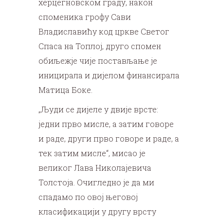
херцегновском граду, након
споменика грофу Сави
Владиславићу код цркве Светог
Спаса на Топлој, друго спомен
обиљежје чије постављање је
иницирала и дијелом финансирала
Матица Боке.
„Људи се дијеле у двије врсте:
једни прво мисле, а затим говоре
и раде, други прво говоре и раде, а
тек затим мисле“, мисао је
великог Лава Николајевича
Толстоја. Очигледно је да ми
спадамо по овој његовој
класификацији у другу врсту