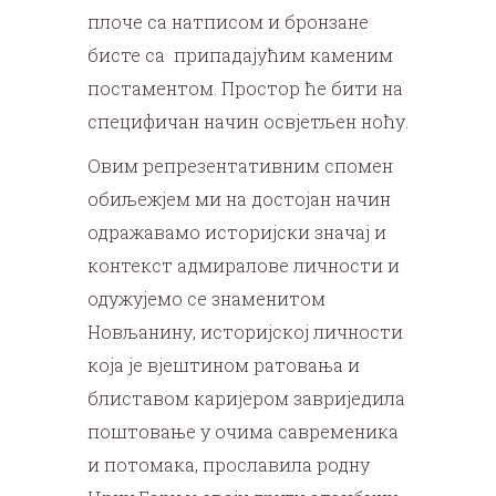
плоче са натписом и бронзане
бисте са припадајућим каменим
постаментом. Простор ће бити на
специфичан начин освјетљен ноћу.
Овим репрезентативним спомен
обиљежјем ми на достојан начин
одражавамо историјски значај и
контекст адмиралове личности и
одужујемо се знаменитом
Новљанину, историјској личности
која је вјештином ратовања и
блиставом каријером завриједила
поштовање у очима савременика
и потомака, прославила родну