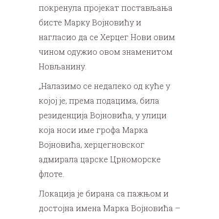
покренула пројекат постављања
бисте Марку Војновићу и
нагласио да се Херцег Нови овим
чином одужио овом знаменитом
Новљанину.
„Налазимо се недалеко од куће у
којој је, према подацима, била
резиденција Војновића, у улици
која носи име грофа Марка
Војновића, херцегновског
адмирала царске Црноморске
флоте.
Локација је бирана са пажњом и
достојна имена Марка Војновића –