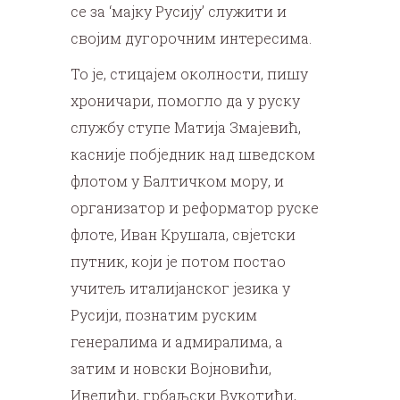
се за ‘мајку Русију’ служити и
својим дугорочним интересима.
То је, стицајем околности, пишу
хроничари, помогло да у руску
службу ступе Матија Змајевић,
касније побједник над шведском
флотом у Балтичком мору, и
организатор и реформатор руске
флоте, Иван Крушала, свјетски
путник, који је потом постао
учитељ италијанског језика у
Русији, познатим руским
генералима и адмиралима, а
затим и новски Војновићи,
Ивелићи, грбаљски Вукотићи,