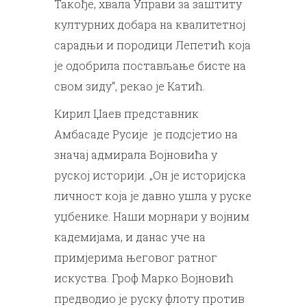
Такође, хвала Управи за заштиту
културних добара на квалитетној
сарадњи и породици Лепетић која
је одобрила постављање бисте на
свом зиду“, рекао је Катић.
Кирил Џаев представник
Амбасаде Русије је подсјетио на
значај адмирала Војновића у
руској историји. „Он је историјска
личност која је давно ушла у руске
уџбенике. Наши морнари у војним
кадемијама, и данас уче на
примјерима његовог ратног
искуства. Гроф Марко Војновић
предводио је руску флоту против