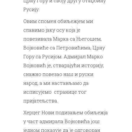
Црну Гору и своју другу отаџбину
Русију.
Овим спомен обиљежјем ми
славимо јаку осу која је
повезивала Марка са Његошем,
Војновиће са Петровићима, Црну
Гору са Русијом. Адмирал Марко
Војновић је, стварајући историју,
снажно повезао наш и руски
народ, а ми настављамо да
исписујемо странице тог
пријатељства.
Херцег Нови подизањем обиљежја
у част адмирала Војновића још
једном показује да је одговоран