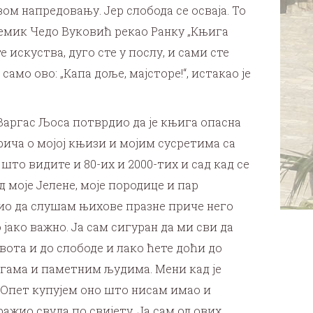
ом напредовању. Јер слобода се осваја. То
адемик Чедо Вуковић рекао Ранку „Књига
 искуства, дуго сте у послу, и сами сте
мо ово: „Капа доље, мајсторе!“, истакао је
Варгас Љоса потврдио да је књига опасна
рича о мојој књизи и мојим сусретима са
то видите и 80-их и 2000-тих и сад кад се
 моје Јелене, моје породице и пар
елио да слушам њихове празне приче него
 јако важно. Ја сам сигуран да ми сви да
та и до слободе и лако ћете доћи до
њигама и паметним људима. Мени кад је
. Опет купујем оно што нисам имао и
ажио свуда по свијету. Ја сам од ових