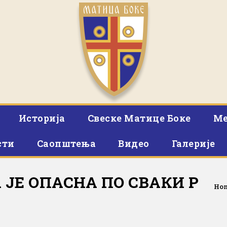
Историја
Свеске Матице Боке
Ме
сти
Саопштења
Видео
Галерије
 ЈЕ ОПАСНА ПО СВАКИ Р
Ho