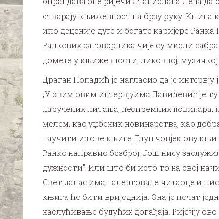
оправдава оне ријечи Станислава Леца да с
стварају књижевност на брзу руку. Књига ко
ипо деценије дуге и богате каријере Ранка
Ранкових саговорника чије су мисли сабра
домете у књижевности, ликовној, музичкој
Драган Попадић је нагласио да је интервју 
„У свим овим интервјуима Павићевић је ту 
наручених питања, неспремних новинара, н
мелем, као уџбеник новинарства, као доб
научити из ове књиге. Глуп човјек ову књиг
Ранко направио безброј. Још нису заслужил
дужности”. Или што би исто то на свој начи
Свет данас има талентоване читаоце и писц
књига ће бити вриједнија. Она је печат ј
наслућивање будућих догађаја. Ријечју ово ј