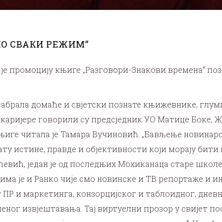
ПО СВАКИ РЕЖИМ”
је промоцију књиге „Разговори-Знакови времена“ по
у сабрала домаће и свјетски познате књижевнике, глум
 каријере говорили су предсједник УО Матице Боке, 
њиге читала је Тамара Вучиновић. „Бављење новинарст
ату истине, правде и објективности који морају бити и
ћевић, један је од последњих Мохиканаца старе школ
има је и Ранко чије смо новинске и ТВ репортаже и ин
 ПР и маркетинга, конзорцијског и таблоидног, дневн
ног извјештавања. Тај виртуелни прозор у свијет пос