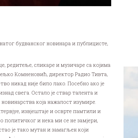
знатог будванског новинара и публицисте,
це, редитеље, сликаре и музичаре са којима
Жељко Комненовић, директор Радио Тивта,
во никад није било лако. Посебно ако је
знад свега. Остало је ствар талента и
е новинарства која нажалост изумире.
тервјуе, извјештаје и осврте памтили и
о политичког и нека ми се не замјери,
тао је тако мутан и замагљен који