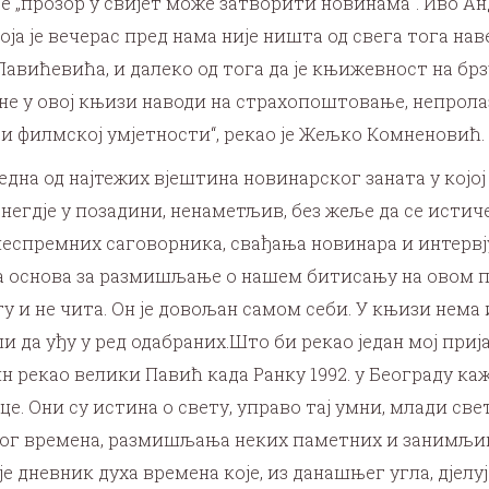
е „прозор у свијет може затворити новинама“. Иво Ан
ја је вечерас пред нама није ништа од свега тога наве
 Павићевића, и далеко од тога да је књижевност на бр
не у овој књизи наводи на страхопоштовање, непрола
 и филмској умјетности“, рекао је Жељко Комненовић.
једна од најтежих вјештина новинарског заната у којо
негдје у позадини, ненаметљив, без жеље да се истиче
еспремних саговорника, свађања новинара и интервј
ра основа за размишљање о нашем битисању на овом 
у и не чита. Он је довољан самом себи. У књизи нема 
и да уђу у ред одабраних.Што би рекао један мој приј
н рекао велики Павић када Ранку 1992. у Београду каж
е. Они су истина о свету, управо тај умни, млади све
едног времена, размишљања неких паметних и занимљив
е дневник духа времена које, из данашњег угла, дјелује