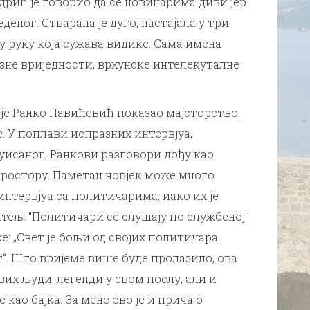
дрић је говорио да се новинарима диви јер
деног. Стварана је дуго, настајала у три
зу руку која сужава видике. Сама имена
зне вриједности, врхунске интелекуталне
ј је Ранко Павићевић показао мајсторство.
. У поплави испразних интервјуа,
уисаног, Ранкови разговори дођу као
простору. Паметан човјек може много
интервјуа са политичарима, иако их је
атељ: “Политичари се слушају по службеној
е: „Свет је бољи од својих политичара.
т“. Што вријеме више буде пролазило, ова
их људи, легенди у свом послу, али и
 као бајка. За мене ово је и прича о