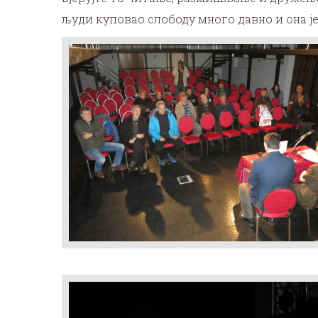
људи куповао слободу много давно и она је к