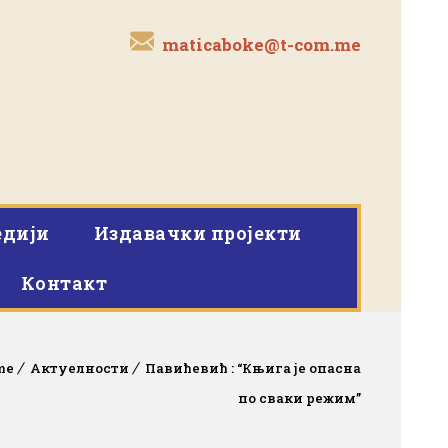
maticaboke@t-com.me
дији
Издавачки пројекти
Контакт
me
Актуелности
Павићевић : “Књига је опасна
по сваки режим”