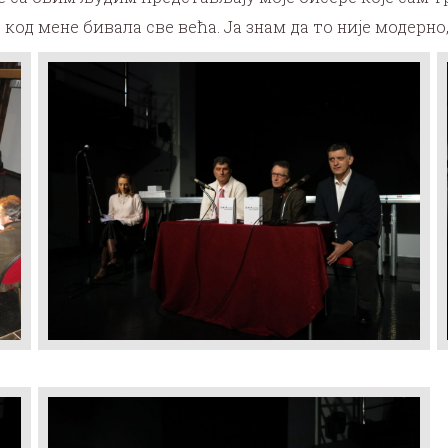
од мене бивала све већа. Ја знам да то није модерно, а