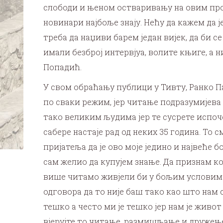
слободи и њеном остваривању на овим прост
новинари најбоље знају. Нећу да кажем да 
треба да наџиви барем један вијек, да би с
имали безброј интервјуа, волите књиге, а н
Попадић.
У свом обраћању публици у Тивту, Ранко П
по сваки режим, јер читање подразумијева
тако великим људима јер те сусрете испоч
сабере настаје рад од неких 35 година. То
пријатеља да је ово моје једино и највеће
сам желио да купујем знање. Да признам кол
више читамо живјели би у бољим условима
одговора да то није баш тако као што нам 
тешко а често ми је тешко јер нам је живо
вјерујте то читање, размишљање и дружење 