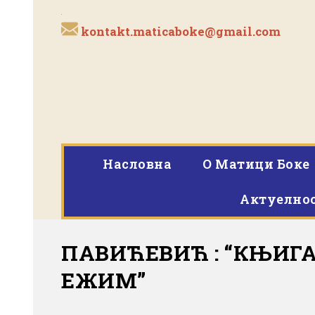
kontakt.maticaboke@gmail.com
Насловна
O Матици Боке
Актуелно
ПАВИЋЕВИЋ : “КЊИГА
ЕЖИМ”