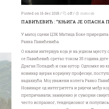
Posted on 16 dec 2018
/
off
/
maticab
ПАВИЋЕВИЋ : “КЊИГА ЈЕ ОПАСНА 
У малој сцени ЦЗК Матица Боке приредила 
Ранка Павићевића.
О књизи интервјуа која је на једном мјест
се Павићевић сретао током 35 година дуге
Драган Попадић и сам аутор. Одломке из к
новинар вјеран коријену професије, постул
надахнућа. Мој уважени колега Ранко Пави
Новинаре од интегритета и ријечи међу кој
препричавали, замијенио је суморни свијет
често испразног, тендециозног и полуписме