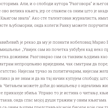
орима. Али, и о слободи аутора “Разговора” и његов
је ово велика књига, јер се слажем са оним што је ак
е Књигом звала“. Ако сте талентован журналиста, имате
исте љубоморни, онда колеги Ранку можете поручити са
авићевић је рекао да му је познати нобеловац Марио 
 мишљење. „Увијек сам из почетка узбуђен кад неко п
етка доживим. Разговарао сам са таквим људима као ш
 сматрам непроцењиво вриједним, чак сматрам да поред
 богатство. Нијесам трчао за политичарим, нијесам ж
ико ја не знам и да на тај начин купујем слободу, што
. Читањем можете доћи до мишљењу о идеалима живо
се приказује збиља. Управо то је истина о читању, к
т такав, онда спас мојој души тражим у овим књигама
са овим људим представљају моје бисере које сам тр