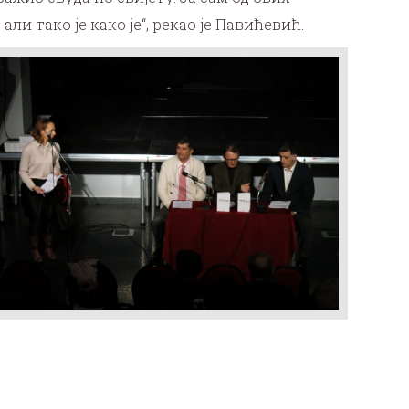
ли тако је како је“, рекао је Павићевић.