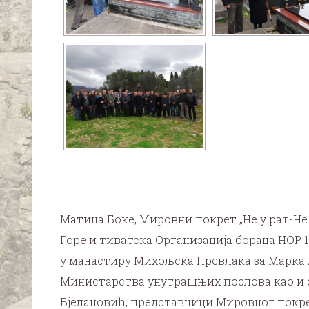
Матица Боке, Мировни покрет „Не у рат-Не
Горе и тиватска Организација бораца НОР 
у манастиру Михољска Превлака за Марка 
Министарства унутрашњих послова као и с
Бјелановић, представници Мировног покрет