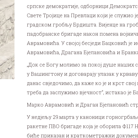
српске демократије, одборници Демократск
Свете Тројице на Превлаци који је служио 
градском гробљу Брдишта. Вијенце на гроб
падобранске бригаде након помена војнич
Аврамовића. У својој бесједи Бацковић је
Аврамовића, Драгана Бјелановића и Бранка 
„Док се Богу молимо за покој душе наших 
у Вашингтону и договарају улазак у крваву 
данас свједочимо, да каже ко је и крст свој
треба да заслужимо вјечност“, истакао је 
Марко Аврамовић и Драган Бјелановић страд
У недјељу 29.марта у каноници горногрбаљс
ракетне ПВО бригаде која је оборила Ф117
биће приказан и краткометражни документ