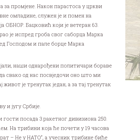
 за промјене. Након парастоса у цркви
вне омладине, служен је и помен на
 ОБНОР. Бацковић који је ветеран 63.
ао је испред гроба свог саборца Марка
ред Господом и пале борце Марка
бијали, наши однарођени политичари бораве
 да свако од нас посвједочи оно што ми
ј живот је тренутак један, а за тај тренутак
 и југу Србије.
и гости посада 3.ракетног дивизиона 250.
м. На трибини која ће почети у 19 часова
т – Не у НАТО”, а учесник трибине биће