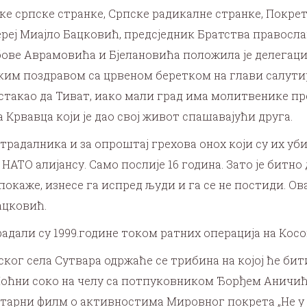
е српске странке, Српске радикалне странке, Покрета
јереј Миајло Бацковић, предсједник Братства правосла
ове Аврамовића и Бјелановића положила је делегација
ким поздравом са црвеном беретком на глави салутир
 истакао да Тиват, иако мали град има молитвенике п
Крвавца који је дао свој живот спашавајући друга.
страдалника и за опроштај грехова онох који су их у
НАТО алијансу. Само послије 16 година. Зато је битно
 покаже, изнесе га испред људи и га се не постиди. Ова
Бацковић.
али су 1999.године током ратних операција на Косову
ког села Сутвара одржаће се трибина на којој ће бит
 Ноћни соко на челу са потпуковником Ђорђем Аничиће
арни филм о активностима Мировног покрета „Не у ра