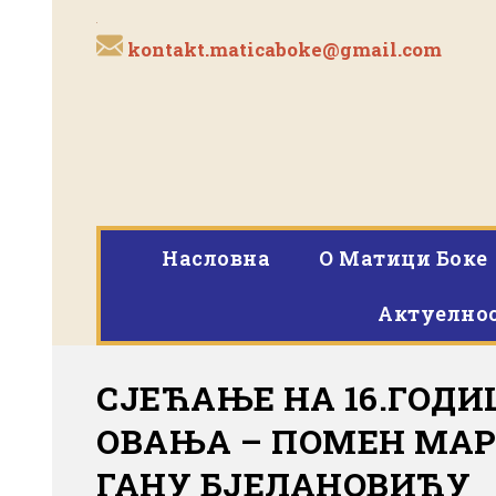
kontakt.maticaboke@gmail.com
Насловна
O Матици Боке
Актуелно
СЈЕЋАЊЕ НА 16.ГОД
ОВАЊА – ПОМЕН МАР
ГАНУ БЈЕЛАНОВИЋУ