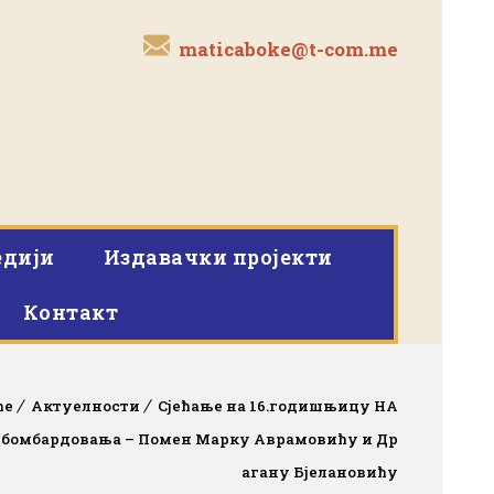
maticaboke@t-com.me
дији
Издавачки пројекти
Контакт
me
Актуелности
Сјећање на 16.годишњицу НА
 бомбардовања – Помен Марку Аврамовићу и Др
агану Бјелановићу