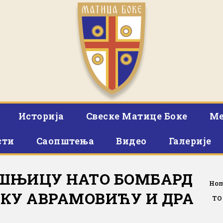
Историја
Свеске Матице Боке
Ме
сти
Саопштења
Видео
Галерије
ИШЊИЦУ НАТО БОМБАРД
Ho
КУ АВРАМОВИЋУ И ДРА
ТО