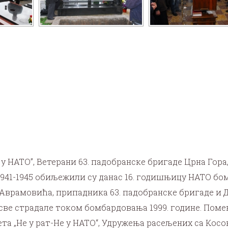
 у НАТО”, Ветерани 63. падобранске бригаде Црна Гор
1941-1945 обиљежили су данас 16. годишњицу НАТО б
Аврамовића, припадника 63. падобранске бригаде и 
ве страдале током бомбардовања 1999. године. Поме
а „Не у рат-Не у НАТО“, Удружења расељених са Косо