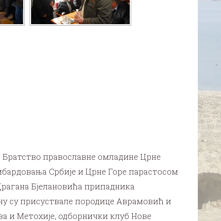
а, Братство православне омладине Црне
омбардовања Србије и Црне Горе парастосом
Драгана Бјелановића припадника
ну су присуствале породице Аврамовић и
ва и Метохије, одборнички клуб Нове