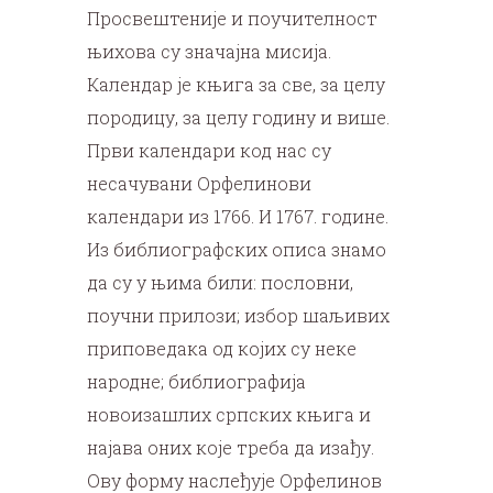
Просвештеније и поучителност
њихова су значајна мисија.
Календар је књига за све, за целу
породицу, за целу годину и више.
Први календари код нас су
несачувани Орфелинови
календари из 1766. И 1767. године.
Из библиографских описа знамо
да су у њима били: пословни,
поучни прилози; избор шаљивих
приповедака од којих су неке
народне; библиографија
новоизашлих српских књига и
најава оних које треба да изађу.
Ову форму наслеђује Орфелинов