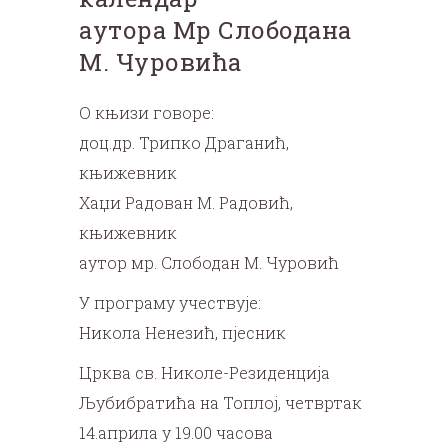
аутора Мр Слободана
М. Чуровића
О књизи говоре:
доц.др. Трипко Драганић,
књижевник
Хаџи Радован М. Радовић,
књижевник
аутор мр. Слободан М. Чуровић
У програму учествује:
Никола Ненезић, пјесник
Црква св. Николе-Резиденција
Љубибратића на Топлој, четвртак
14.априла у 19.00 часова