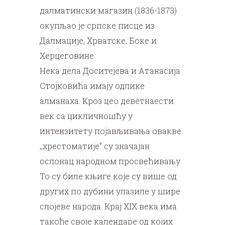
далматински магазин (1836-1873)
окупљао је српске писце из
Далмације, Хрватске, Боке и
Херцеговине.
Нека дела Доситејева и Атанасија
Стојковића имају одлике
алманаха. Кроз цео деветнаести
век са цикличношћу у
интензитету појављивања овакве
,,хрестоматије” су значајан
ослонац народном просвећивању.
То су биле књиге које су више од
других по дубини улазиле у шире
слојеве народа. Крај XIX века има
такође своје календаре од којих