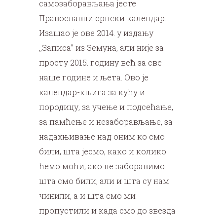
самозаборављања јесте
Православни српски календар.
Изашао је ове 2014. у издању
,,Записа” из Земуна, али није за
просту 2015. годину већ за све
наше године и љета. Ово је
календар-књига за кућу и
породицу, за учење и подсећање,
за памћење и незаборављање, за
надахњивање над оним ко смо
били, шта јесмо, како и колико
ћемо моћи, ако не заборавимо
шта смо били, али и шта су нам
чинили, а и шта смо ми
пропустили и када смо до звезда