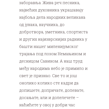
заборавља. Жива реч песника,
највећих духовника украшавају
најбоља дела народних великана
од јунака, научника, до
добротвора, уметника, спортиста
и других најизврснијих радника у
башти нашег миленијумског
трајања под лозом Немањином и
десницом Савином. А наш труд
међу народима небо је примило и
свет је признао. Све то и још
онолико колико сте кадри да
допишете, допричате, допевате,
досањате, али и долелечете –
наћићете у овој у добри час