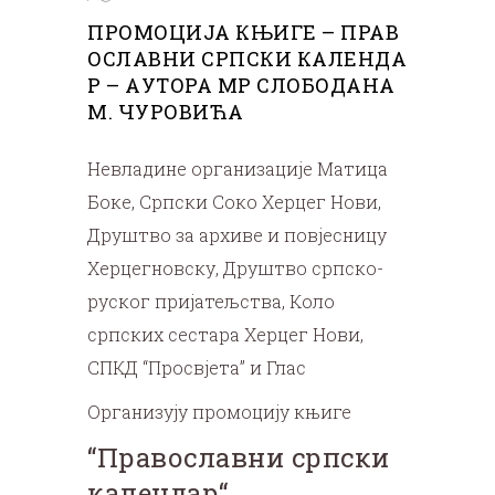
ПРОМОЦИЈА КЊИГЕ – ПРАВ
ОСЛАВНИ СРПСКИ КАЛЕНДА
Р – АУТОРА МР СЛОБОДАНА
М. ЧУРОВИЋА
Невладине организације Матица
Боке, Српски Соко Херцег Нови,
Друштво за архиве и повјесницу
Херцегновску, Друштво српско-
руског пријатељства, Коло
српских сестара Херцег Нови,
СПКД “Просвјета” и Глас
Организују промоцију књиге
“Православни српски
календар“