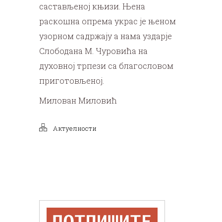
састављеној књизи. Њена
раскошна опрема украс је њеном
узорном садржају а нама уздарје
Слободана М. Чуровића на
духовној трпези са благословом
приготовљеној.
Милован Миловић
Актуелности