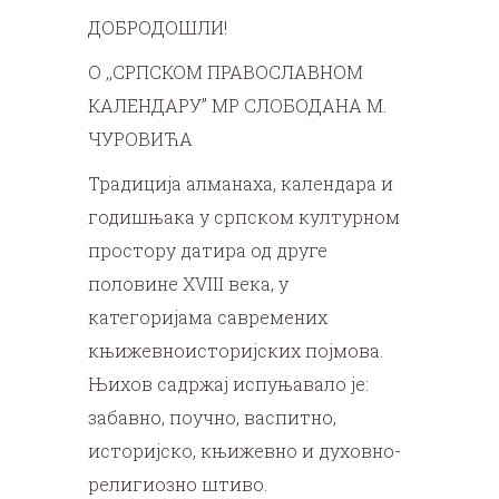
ДОБРОДОШЛИ!
О ,,СРПСКОМ ПРАВОСЛАВНОМ
КАЛЕНДАРУ” МР СЛОБОДАНА М.
ЧУРОВИЋА
Традиција алманаха, календара и
годишњака у српском културном
простору датира од друге
половине XVIII века, у
категоријама савремених
књижевноисторијских појмова.
Њихов садржај испуњавало је:
забавно, поучно, васпитно,
историјско, књижевно и духовно-
религиозно штиво.