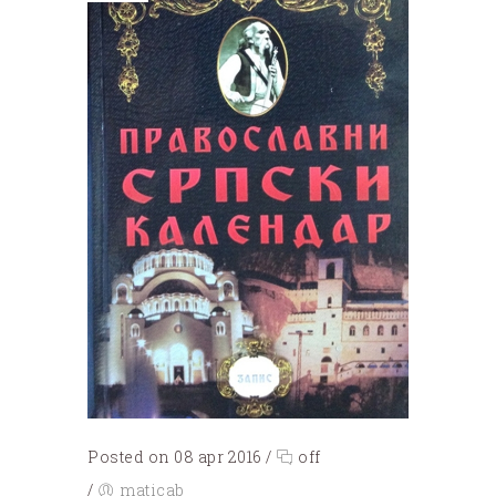
Posted on 08 apr 2016
/
off
/
maticab