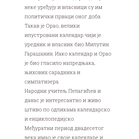
неке уређују и власници су им
политички прваци оног доба.
Такав је Орао, велики
илустровани календар чији је
уредник и власник био Милутин
Гарашанин. Иако календар и Орао
је био гласило напредњака,
њихових сарадника и
симпатизера.
Народни учитељ Пелагићев и
данас је интересантно и живо
штиво по одликама календарско
и енциклопедијско.
Међуратни период двадесетог
века имао је своје календаре и