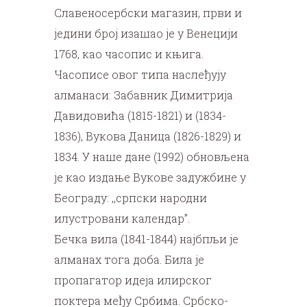
Славеносербски магазин, први и
једини број изашао је у Венецији
1768, као часопис и књига.
Часописе овог типа наслеђују
алманаси: Забавник Димитрија
Давидовића (1815-1821) и (1834-
1836), Вукова Даница (1826-1829) и
1834. У наше дане (1992) обновљена
је као издање Вукове задужбине у
Београду: ,,српски народни
илустровани календар”.
Бечка вила (1841-1844) најбпљи је
алманах тога доба. Била је
пропагатор идеја илирског
поктера међу Србима. Србско-