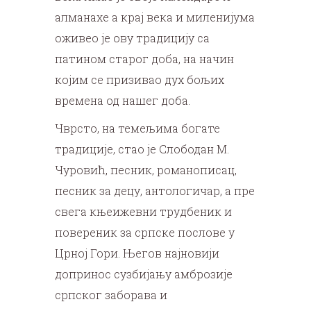
алманахе а крај века и миленијума
оживео је ову традицију са
патином старог доба, на начин
којим се призивао дух бољих
времена од нашег доба.
Чврсто, на темељима богате
традиције, стао је Слободан М.
Чуровић, песник, романописац,
песник за децу, антологичар, а пре
свега књеижевни трудбеник и
повереник за српске послове у
Црној Гори. Његов најновији
допринос сузбијању амброзије
српског заборава и