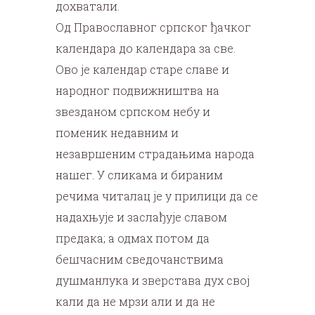
дохватали.
Од Православног српског ђачког
календара до календара за све.
Ово је календар старе славе и
народног подвижништва на
звезданом српском небу и
поменик недавним и
незавршеним страдањима народа
нашег. У сликама и бираним
речима читалац је у прилици да се
надахњује и заслађује славом
предака; а одмах потом да
бешчасним сведочанствима
душманлука и зверстава дух свој
кали да не мрзи али и да не