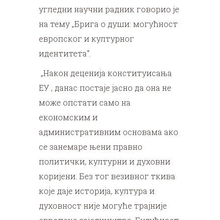
угледни научни радник говорио је
на тему „Брига о души: могућност
европског и културног
идентитета“.
„Након деценија конституисања
ЕУ , данас постаје јасно да она не
може опстати само на
економским и
административним основама ако
се занемаре њени правно
политички, културни и духовни
коријени. Без тог везивног ткива
које даје историја, култура и
духовност није могуће трајније