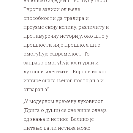
европско заједништво. Будућност
Европе зависи од њене
способности да традира и
преузме своју велику, различиту и
противуречну историју, оно што у
прошлости није прошло, а што
омогућује савременост. То
заправо омогућује културни и
духовни идентитет Европе из ког
извире снага њеног постојања и
стварања“.
„У модерном времену духовност
(Брига о души) се све више одваја
од знања и истине. Велико је
питање да ли истина може