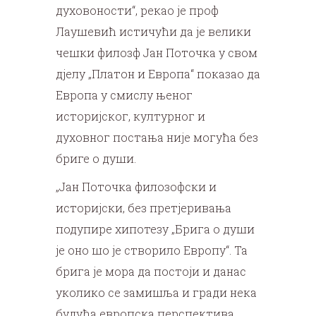
духовоности“, рекао је проф
Лаушевић истичући да је велики
чешки филозф Јан Поточка у свом
дјелу „Платон и Европа“ показао да
Европа у смислу њеног
историјског, културног и
духовног постања није могућа без
бриге о души.
„Јан Поточка филозофски и
историјски, без претјеривања
подупире хипотезу „Брига о души
је оно шо је створило Европу“. Та
брига је мора да постоји и данас
уколико се замишља и гради нека
будућа европска перспектива.