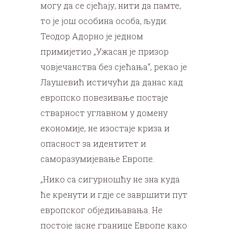
могу да се сјећају, нити да памте,
то је још особина особа, људи.
Теодор Адорно је једном
примијетио „Ужасан је призор
човјечанства без сјећања“, рекао је
Лаушевић истичући да данас кад
европско повезивање постаје
стварност углавном у домену
економије, не изостаје криза и
опасност за идентитет и
саморазумијевање Европе.
„Нико са сигурношћу не зна куда
ће кренути и гдје се завршити пут
европског обједињавања. Не
постоје јасне границе Европе како