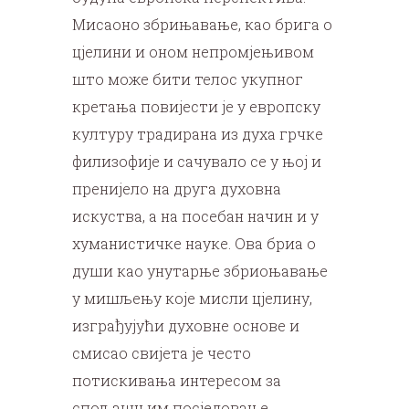
Мисаоно збрињавање, као брига о
цјелини и оном непромјењивом
што може бити телос укупног
кретања повијести је у европску
културу традирана из духа грчке
филизофије и сачувало се у њој и
пренијело на друга духовна
искуства, а на посебан начин и у
хуманистичке науке. Ова бриа о
души као унутарње збриоњавање
у мишљењу које мисли цјелину,
изграђујући духовне основе и
смисао свијета је често
потискивања интересом за
спољашњим посједовање,,