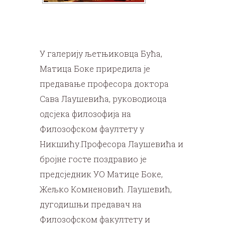
У галерију љетњиковца Бућа,
Матица Боке приредила је
предавање професора доктора
Сава Лаушевића, руководиоца
одсјека филозофија на
Филозофском фаултету у
Никшићу.Професора Лаушевића и
бројне госте поздравио је
предсједник УО Матице Боке,
Жељко Комненовић. Лаушевић,
дугодишњи предавач на
Филозофском факултету и