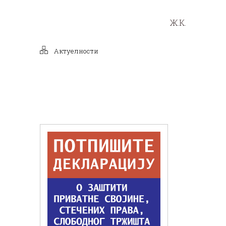
Ж.К.
Актуелности