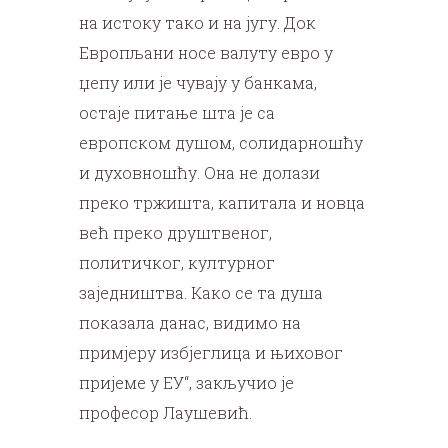
на истоку тако и на југу. Док
Европљани носе валуту евро у
џепу или је чувају у банкама,
остаје питање шта је са
европском душом, солидарношћу
и духовношћу. Она не долази
преко тржишта, капитала и новца
већ преко друштвеног,
политичког, културног
заједништва. Како се та душа
показала данас, видимо на
примјеру избјеглица и њиховог
пријеме у ЕУ“, закључио је
професор Лаушевић.