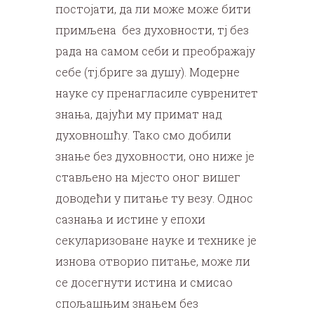
постојати, да ли може може бити
примљена без духовности, тј без
рада на самом себи и преображају
себе (тј.бриге за душу). Модерне
науке су пренагласиле сувренитет
знања, дајући му примат над
духовношћу. Тако смо добили
знање без духовности, оно ниже је
стављено на мјесто оног вишег
доводећи у питање ту везу. Однос
сазнања и истине у епохи
секуларизоване науке и технике је
изнова отворио питање, може ли
се досегнути истина и смисао
спољашњим знањем без