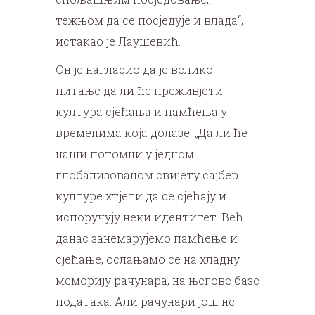
тежњом да се посједује и влада“,
истакао је Лаушевић.
Он је нагласио да је велико
питање да ли ће преживјети
култура сјећања и памћења у
временима која долазе. „Да ли ће
наши потомци у једном
глобализованом свијету сајбер
културе хтјети да се сјећају и
испоручују неки идентитет. Већ
данас занемарујемо памћење и
сјећање, ослањамо се на хладну
меморију рачунара, на његове базе
података. Али рачунари још не