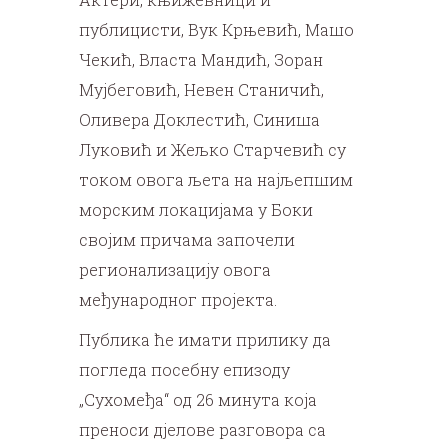
публицисти, Вук Крњевић, Машо
Чекић, Власта Мандић, Зоран
Мујбеговић, Невен Станичић,
Оливера Доклестић, Синиша
Луковић и Жељко Старчевић су
током овога љета на најљепшим
морским локацијама у Боки
својим причама започели
регионализацију овога
међународног пројекта.
Публика ће имати прилику да
погледа посебну епизоду
„Сухомеђа“ од 26 минута која
преноси дјелове разговора са