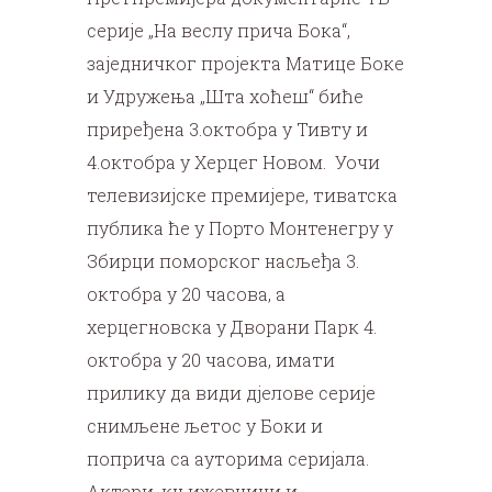
серије „На веслу прича Бока“,
заједничког пројекта Матице Боке
и Удружења „Шта хоћеш“ биће
приређена 3.октобра у Тивту и
4.октобра у Херцег Новом. Уочи
телевизијске премијере, тиватска
публика ће у Порто Монтенегру у
Збирци поморског насљеђа 3.
октобра у 20 часова, а
херцегновска у Дворани Парк 4.
октобра у 20 часова, имати
прилику да види дјелове серије
снимљене љетос у Боки и
поприча са ауторима серијала.
Актери, књижевници и