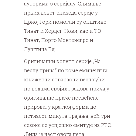
ауторима о серијалу. Снимање
првих девет епизода серије у
Црној Гори помогли су општине
Тиват и Херцег-Нови, као и ТО
Тиват, Порто Монтенегро и
Луштица Беј.
Оригинални коцепт серије „На
веслу прича“ по коме еминентни
књижевни ствараоци веслајући
по водама својих градова причају
оригиналне приче посвећене
природи, у краткој форми до
петнаест минута трајања, већ три
сезоне се успјешно емитује на РТС.
„Била је част овога лета