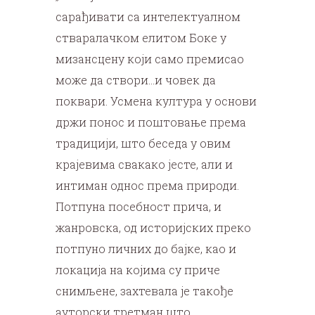
сарађивати са интелектуалном
стваралачком елитом Боке у
мизансцену који само премисао
може да створи…и човек да
поквари. Усмена култура у основи
држи понос и поштовање према
традицији, што беседа у овим
крајевима свакако јесте, али и
интиман однос према природи.
Потпуна посебност прича, и
жанровска, од историјских преко
потпуно личних до бајке, као и
локација на којима су приче
снимљене, захтевала је такође
ауторски третман што