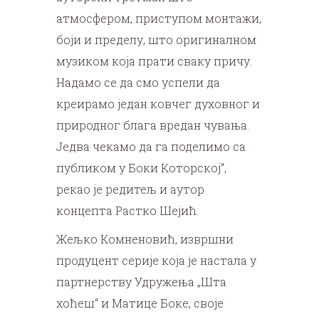
атмосфером, приступом монтажи,
боји и пределу, што оригиналном
музиком која прати сваку причу.
Надамо се да смо успели да
креирамо један ковчег духовног и
природног блага вредан чувања.
Једва чекамо да га поделимо са
публиком у Боки Которској“,
рекао је редитељ и аутор
концепта Растко Шејић.
Жељко Комненовић, извршни
продуцент серије која је настала у
партнерству Удружења „Шта
хоћеш“ и Матице Боке, своје