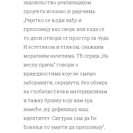
задовољство реализацијом
пројекта исказао је ријечима.
„Ријетко се људи нађу и
препознају као своји, али када се
то деси отвори се простор за чуда.
И естетиком и етиком, снажним
моралним начелима, ТВ серија „На
веслу прича“ говори о
вриједностима које не смемо
заборавити, скрајнути, без обзира
на глобалистички материјализам
и лажну брзину коју нам ера
намеће, јер дефинишу наш
идентитет. Сигуран сам да ће
Бокељи то умјети да препознају“,