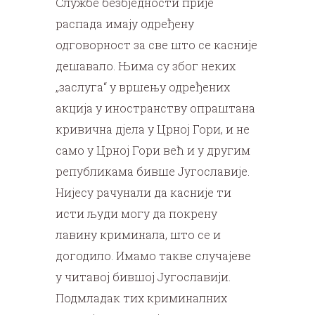
Службе безбједности прије
распада имају одређену
одговорност за све што се касније
дешавало. Њима су због неких
„заслуга“ у вршењу одређених
акција у иностранству опраштана
кривична дјела у Црној Гори, и не
само у Црној Гори већ и у другим
републикама бивше Југославије.
Нијесу рачунали да касније ти
исти људи могу да покрену
лавину криминала, што се и
догодило. Имамо такве случајеве
у читавој бившој Југославији.
Подмладак тих криминалних