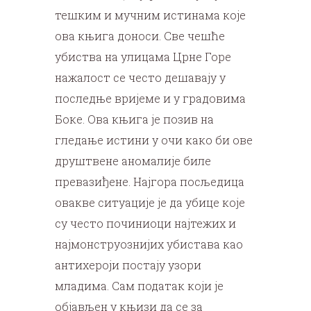
тешким и мучним истинама које
ова књига доноси. Све чешће
убиства на улицама Црне Горе
нажалост се често дешавају у
последње вријеме и у градовима
Боке. Ова књига је позив на
гледање истини у очи како би ове
друштвене аномалије биле
превазиђене. Најгора посљедица
овакве ситуације је да убице које
су често починиоци најтежих и
најмонструознијих убистава као
антихероји постају узори
младима. Сам податак који је
објављен у књизи да се за