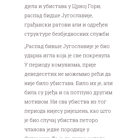
дјела и убистава у Црној Гори,
распад бидше Југославије,
грађански ратови али и одређен
структуре безбједносних служби.
„Распад бивше Југославије је био
ударна игла која је све покренула.
У периоду комунизма, прије
деведесетих не можеммо рећи да
није било убистава. Било их је, али
била су рјеђа и са потпуно другим
мотивом. Ни сва убиства из тог
периода нијесу ријешена, као што
је био случај убиства петоро
чланова једне породице у