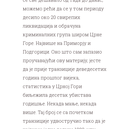
можемо рећи да се у том периоду
десило око 20 свирепих
ликвидација и обрачуна
криминалних група широм Црне
Горе. Највише на Приморју и
Подгорици. Оно што сам запазио
проучавајући ову материју, јесте
да је прије транзиције деведесетих
година прошлог вијека,
статистика у Црној Гори
биљежила десетак убистава
годишње. Некада мање, некада
више. Тај број се са почетком
транзиције удвостручио тако да је