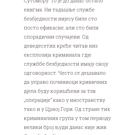
Сутомору. То је до данас остало
енигма. Ни тадашње службе
безбједности нијесу биле сто
посто ефикасне, али сто били
спорадични случајеви. Од
деведесетих креће читав низ
експлозија криминала гдје
служббе безбједности имају своју
одговорност. Често се дешавало
да управо починиоци кривичних
дјела буду коришћени за тзв.
„операције“ како у иностранству
тако и у Црној Гори. Од стране тих
криминалних група у том периоду
велики број људи данас није жив.