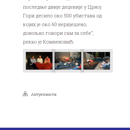
последње двије деценије у Црној
Гори десило око 500 убистава од
којих је око 60 неријешено,
довољно говори сам за себе“,
рекао је Комненовић.
Актуелности