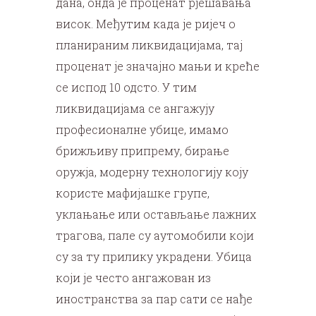
дана, онда је проценат рјешавања
висок. Међутим када је ријеч о
планираним ликвидацијама, тај
проценат је значајно мањи и креће
се испод 10 одсто. У тим
ликвидацијама се ангажују
професионалне убице, имамо
брижљиву припрему, бирање
оружја, модерну технологију коју
користе мафијашке групе,
уклањање или остављање лажних
трагова, пале су аутомобили који
су за ту прилику украдени. Убица
који је често ангажован из
иностранства за пар сати се нађе