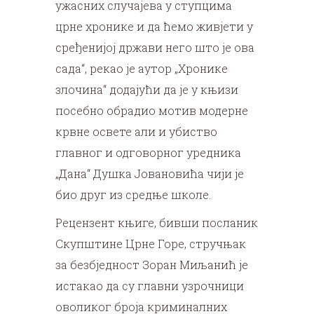
ужасних случајева у ступцима
црне хронике и да ћемо живјети у
сређенијој држави него што је ова
сада“, рекао је аутор „Хронике
злочина“ додајући да је у књизи
посебно обрадио мотив модерне
крвне освете али и убиство
главног и одговорног уредника
„Дана“ Душка Јовановића чији је
био друг из средње школе.
Рецензент књиге, бивши посланик
Скупштине Црне Горе, стручњак
за безбједност Зоран Миљанић је
истакао да су главни узрочници
оволиког броја криминалних