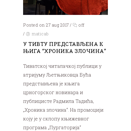
Posted on 27 aug 2017
/
off
/
maticab
У ТИВТУ ПРЕДСТАВЉЕНА К
ЊИГА “ХРОНИКА ЗЛОЧИНА”
Тиватској читалачкој публици у
атријуму Љетњиковца Бућа
представљена је књига
црногорског новинара и
публицисте Радмила Тадића,
„Хроника злочина“. На промоцији
коју је у склопу књижевног
програма „Пургаторија“