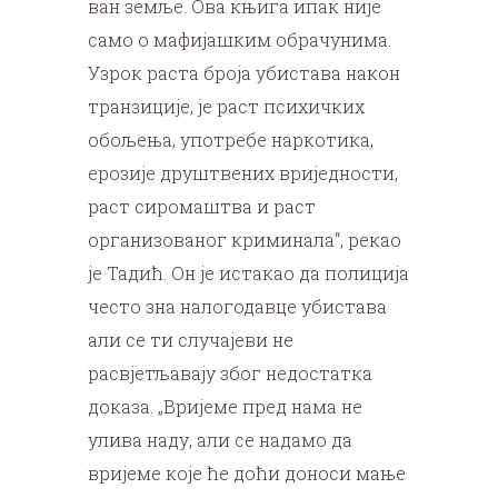
ван земље. Ова књига ипак није
само о мафијашким обрачунима.
Узрок раста броја убистава након
транзиције, је раст психичких
обољења, употребе наркотика,
ерозије друштвених вриједности,
раст сиромаштва и раст
организованог криминала“, рекао
је Тадић. Он је истакао да полиција
често зна налогодавце убистава
али се ти случајеви не
расвјетљавају због недостатка
доказа. „Вријеме пред нама не
улива наду, али се надамо да
вријеме које ће доћи доноси мање