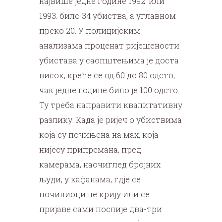
највише једне године 1992. или
1993. било 34 убиства, а углавном
преко 20. У полицијским
анализама проценат ријешености
убистава у саопштењима је доста
висок, креће се од 60 до 80 одсто,
чак једне године било је 100 одсто.
Ту треба направити квалитативну
разлику. Када је ријеч о убиствима
која су почињена на мах, која
нијесу припремана, пред
камерама, наочиглед бројних
људи, у кафанама, гдје се
починиоци не крију или се
пријаве сами послије два-три