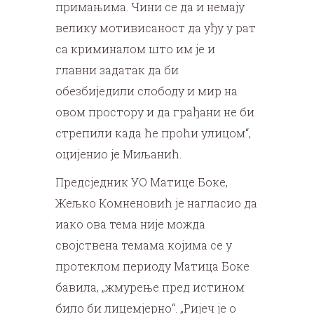
примањима. Чини се да и немају
велику мотивисаност да уђу у рат
са криминалом што им је и
главни задатак да би
обезбиједили слободу и мир на
овом простору и да грађани не би
стрепили када ће проћи улицом“,
оцијенио је Миљанић.
Предсједник УО Матице Боке,
Жељко Комненовић је нагласио да
иако ова тема није можда
својствена темама којима се у
протеклом периоду Матица Боке
бавила, „жмурење пред истином
било би лицемјерно“. „Ријеч је о