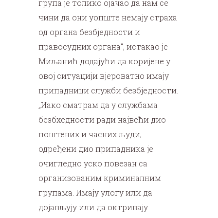
група је толико ојачао да нам се
чини да они уопште немају страха
од органа безбједности и
правосудних органа“, истакао је
Миљанић додајући да коријене у
овој ситуацији вјероватно имају
припадници служби безбједности.
„Иако сматрам да у службама
безбхедности ради највећи дио
поштених и часних људи,
одређени дио припадника је
очигледно уско повезан са
организованим криминалним
групама. Имају улогу или да
дојављују или да октривају