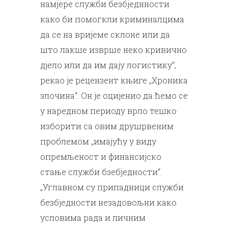
намјере служби безбједнности
како би помогкли криминалцима
да се на вријеме склоне или да
што лакше изврше неко кривично
дјело или да им дају логистику“,
рекао је рецензент књиге „Хроника
злочина“. Он је оцијенио да ћемо се
у наредном периоду врло тешко
изборити са овим друшрвеним
проблемом „имајућу у виду
опремљеност и финансијско
стање служби бзебједности“.
„Углавном су припадници служби
безбједности незадовољни како
условима рада и личним