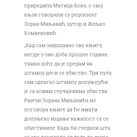
приредила Матица Боке, о овој
књзи говорили су рецензент
Зоран Миљанић, аутор и Жељко
Комненовић.
„Кад сам завршавао ову књигу,
негдје у ово доба прошле године,
таман хоћу да је предам на
штампу деси се убиство. Три пута
сам одлагао штампу допуњујући
је са новим случајевима убиства.
Ријечи Зорана Миљанића из
поговора књиге да ће имати
допуњено издање нажалост су се
обистиниле. Када би гледали шта
се све дешавало од тада до данас,