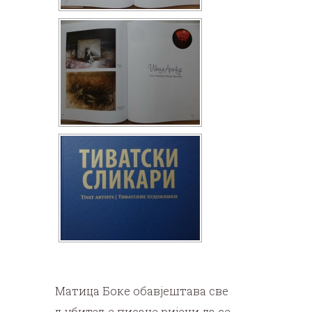
Матица Боке обавјештава све
љубитеље писане ријечи да се