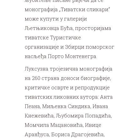
монографија „Тиватски сликари“
може купути у галерији
Љетњиковца Бућа, просторијама
тиватске Туристичке
организације и Збирци поморског
насљеђа Порто Монтенегра.
Луксузна тројезична монографија
на 260 страна доноси биографије,
критичке осврте и репродукције
тиватских ликовних аутора: Анта
Пеана, Миљенка Синдика, Ивана
Кнежевића, Љубомира Попадића,
Момчила Мацановића, Ивице
Аранђуса, Бориса Драгојевића,