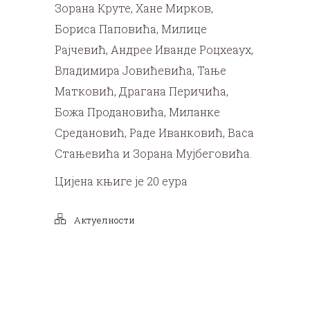
Зорана Круте, Хане Мирков,
Бориса Паповића, Милице
Рајчевић, Андрее Иванде Роцхеауx,
Владимира Јовићевића, Тање
Матковић, Драгана Перичића,
Божа Продановића, Миланке
Средановић, Раде Иванковић, Васа
Стањевића и Зорана Мујбеговића.
Цијена књиге је 20 еура
Актуелности