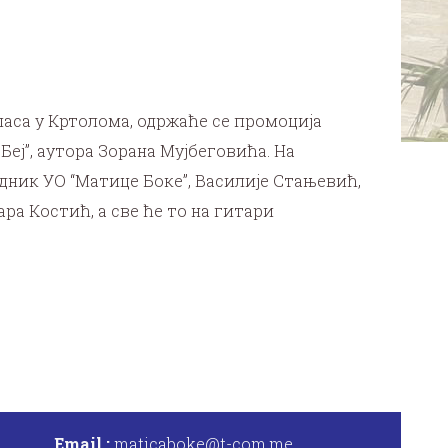
.Спаса у Кртолома, одржаће се промоција
еј”, аутора Зорана Мујбеговића. На
ник УО “Матице Боке”, Василије Стањевић,
ра Костић, а све ће то на гитари
Email :
maticaboke@t-com.me