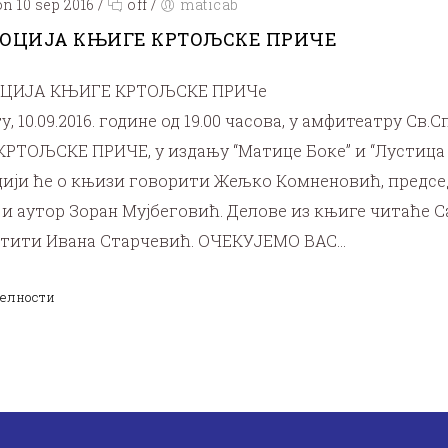
n 10 sep 2016
/
off
/
maticab
ОЦИЈА КЊИГЕ КРТОЉСКЕ ПРИЧЕ
ЦИЈА КЊИГЕ КРТОЉСКЕ ПРИЧе
у, 10.09.2016. године од 19.00 часова, у амфитеатру Св
КРТОЉСКЕ ПРИЧЕ, у издању “Матице Боке” и “Лустица Б
ији ће о књизи говорити Жељко Комненовић, председ
и аутор Зоран Мујбеговић. Делове из књиге читаће Са
тити Ивана Старчевић. ОЧЕКУЈЕМО ВАС…
елности