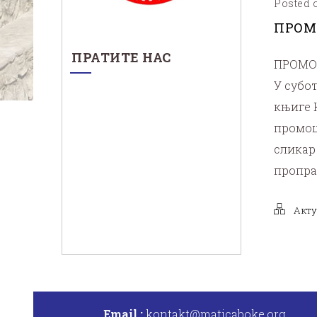
Posted o
ПРОМ
ПРАТИТЕ НАС
ПРОМО
У субот
књиге 
промоц
сликар 
пропра
Акту
Email :
kontakt@maticaboke.org