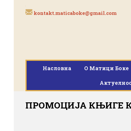
kontakt.maticaboke@gmail.com
Насловна
O Матици Боке
Актуелно
ПРОМОЦИЈА КЊИГЕ 