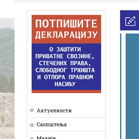
Актуелности
Саопштења
Медији