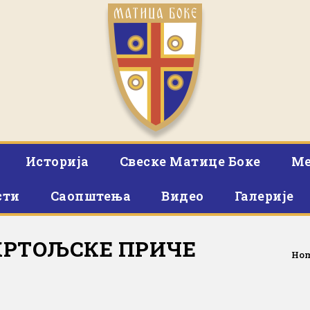
Историја
Свеске Матице Боке
Ме
сти
Саопштења
Видео
Галерије
КРТОЉСКЕ ПРИЧЕ
Ho