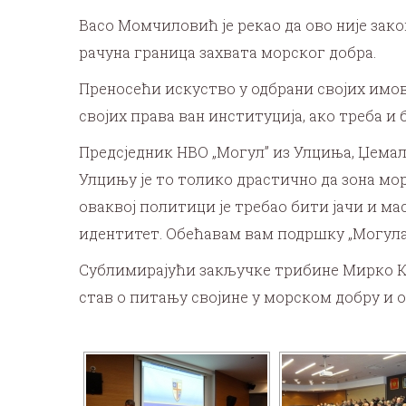
Васо Момчиловић је рекао да ово није закон
рачуна граница захвата морског добра.
Преносећи искуство у одбрани својих им
својих права ван институција, ако треба и
Предсједник НВО „Могул” из Улциња, Џемал
Улцињу је то толико драстично да зона мор
оваквој политици је требао бити јачи и мас
идентитет. Обећавам вам подршку „Могула” 
Сублимирајући закључке трибине Мирко Ков
став о питању својине у морском добру и