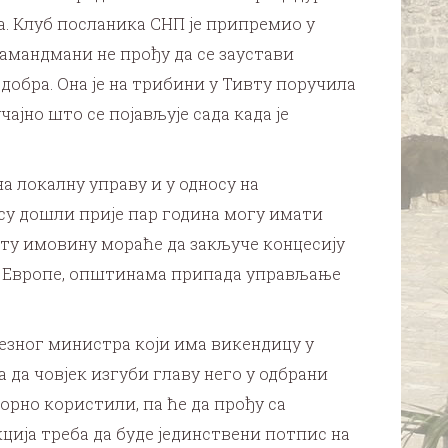
а. Клуб посланика СНП је припремио у
амандмани не прођу да се заустави
добра. Она је на трибини у Тивту поручила
ајно што се појављује сада када је
на локалну управу и у односу на
 су дошли прије пар година могу имати
де ту имовину мораће да закључе концесију
та Европе, општинама припада управљање
езног министра који има викендицу у
 да човјек изгуби главу него у одбрани
орно користили, па ће да прођу са
ција треба да буде јединствени потпис на