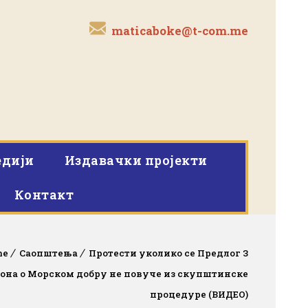
maticaboke@t-com.me
дији
Издавачки пројекти
Контакт
me
Саопштења
Протести уколико се Предлог З
она о Морском добру не повуче из скупштинске
процедуре (ВИДЕО)