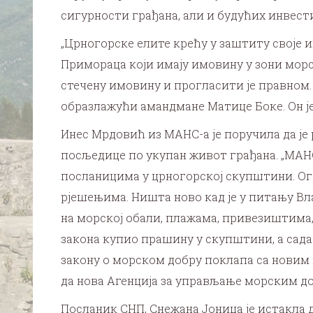
сигурности грађана, али и будућих инвестит
„Црногорске елите крећу у заштиту своје
Примораца који имају имовину у зони морск
стечену имовину и прогласити је правном.
образлажући амандмане Матице Боке. Он је 
Инес Мрдовић из МАНС-а је поручила да је
посљедице по укупан живот грађана. „МАН
посланицима у црногорској скупштини. Ог
рјешењима. Ништа ново кад је у питању Вла
на морској обали, плажама, привезиштима,
закона купио прашину у скупштини, а сада 
закону о морском добру поклапа са новим
да нова Агенција за управљање морским до
Посланик СНП, Снежана Јоница је истакла 