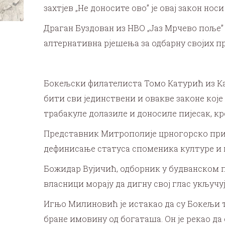
захтјев „Не доносите ово” је овај закон но
Драган Буздован из НВО „Јаз Мрчево поље” 
алтернативна рјешења за одбарну својих п
Бокељски филателиста Томо Катурић из Каме
бити сви јединствени и овакве законе кој
трабакуле долазиле и доносиле пијесак, кре
Представник Митрополије црногорско примо
дефинисање статуса споменика културе и ц
Божидар Вујичић, одборник у будванском па
власници морају да дигну свој глас укључу
Игњо Милиновић је истакао да су Бокељи то
бране имовину од богаташа. Он је рекао да