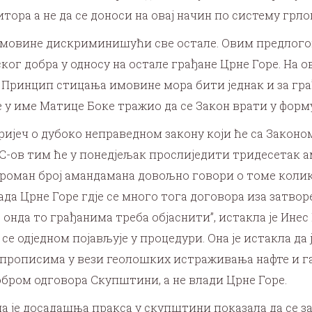
ора а не да се доноси на овај начин по систему грлом 
 имовине дискриминишући све остале. Овим предлог
ог добра у односу на остале грађане Црне Горе. На о
 Принцип стицања имовине мора бити једнак и за грађ
у име Матице Боке тражио да се Закон врати у форму 
 ријеч о дубоко неправедном закону који ће са Закон
С-ов тим ће у понедјељак прослиједити тридесетак 
роман број амандамана довољно говори о томе коли
да Црне Горе гдје се много тога договора иза затворе
 онда то грађанима треба објаснити”, истакла је Ине
се одједном појављује у процедури. Она је истакла да
 прописима у вези геолошких истраживања нафте и г
бром одговора Скупштини, а не влади Црне Горе.
да је досадашња пракса у скупштини показала да се 