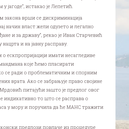
у јагоде”, истакао је Лепетић.
ом закона врши се дискриминација
вај начин власт жели одузето и легално
ане и за државу”, рекао је Иван Старчевић
нацрта и на јавну расправу.
ом о ескпропријацији имати несагледиве
амандмана које ћемо пласирати
ко се ради о проблематичним и спорним
них врата. Ако се забрањује право својине
с Мрдовић питајући зашто је предлог овог
 је индикативно то што се расправа о
аса у мору и поручила да ће МАНС тражити
законски предлози повлаче из процедуре