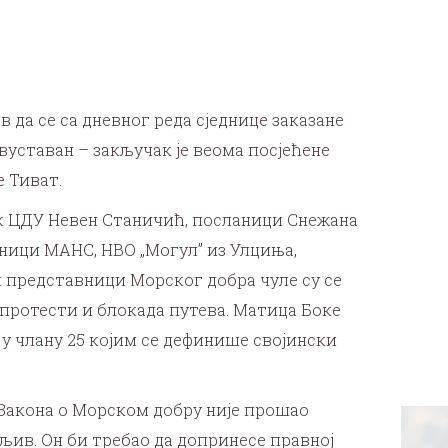
да се са дневног реда сједнице заказане
вуставан – закључак је веома посјећене
 Тиват.
к ЦДУ Невен Станичић, посланици Снежана
ници МАНС, НВО „Могул” из Улциња,
и представници Морског добра чуле су се
и протести и блокада путева. Матица Боке
 у члану 25 којим се дефинише својински
 Закона о Морском добру није прошао
љив. Он би требао да допринесе правној