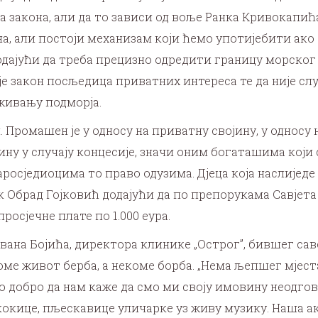
а закона, али да то зависи од воље Ранка Кривокапић
, али постоји механизам који ћемо употијебити ако 
одајући да треба прецизно одредити границу морског 
је закон посљедица приватних интереса те да није случ
живању подморја.
 Промашен је у односу на приватну својину, у односу 
ину у случају концесије, значи оним богаташима који
старосједиоцима то право одузима. Дјеца која наслије
ик Обрад Гојковић додајући да по препорукама Савје
росјечне плате по 1.000 еура.
ана Бојића, директора клинике „Острог”, бившег сав
оме живот берба, а некоме борба. „Нема љепшег мјеста
ко добро да нам каже да смо ми своју имовину неодгов
кокице, пљескавице уличарке уз живу музику. Наша ак