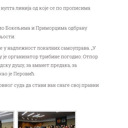
 нулта линија од које се по прописима
чио Бокељима и Приморцима одбрану
шњости.
е у надлежност локалних самоуправа. „У
ју је организатор трибине погодио. Отпор
дску душу, за аманет предака, за
ао је Перовић.
ног суда да стави ван снаге свој правни