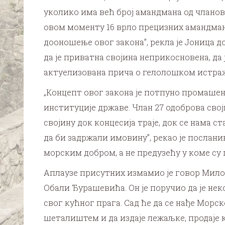
уколико има већ број амандмана од чланов
овом моменту 16 врло прецизних амандмана
дооношење овог закона”, рекла је Јоница д
да је приватна својина неприкосновена, да 
актуелизована прича о гелолошком истра
„Концепт овог закона је потпуно промашен.
институције државе. Члан 27 одоброва свој
својину док концесија траје, док се нама 
да би задржали имовину”, рекао је послан
морским добром, а не предузећу у коме су п
Аплаузе присутних измамио је говор Милов
Обали Ђурашевића. Он је поручио да је нек
свог кућног прага. Сад ће да се нађе Морс
шеталиштем и да издаје лежаљке, продаје 