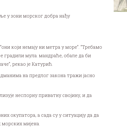
мље у зони морског добра нађу
ни који немају ни метра у море”. “Требамо
е градили мула. мандраће, обале да би
че”, рекао је Катурић.
адманима на предлог закона тражи јасно
лизује неспорну приватну својину, и да
х окупатора, а сада су у ситуацију да да
х морских мијена.