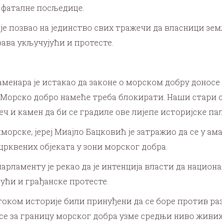
си фаталне посљедице.
је позвао на јединство свих тражечи да власници зе
рава укључујући и протесте.
нара је истакао да законе о морском добру доносе “о
е Морско добро намеће треба блокирати. Наши стари с
ч и камен да би се градиле ове лијепе историјске пала
рске, јереј Миајло Бацковић је затражио да се у ам
рквених објеката у зони морског добра.
рламенту је рекао да је интенција власти да национа
јући и грађанске протесте.
ком историје били принуђени да се боре против разни
 се за границу морског добра узме средњи ниво живи