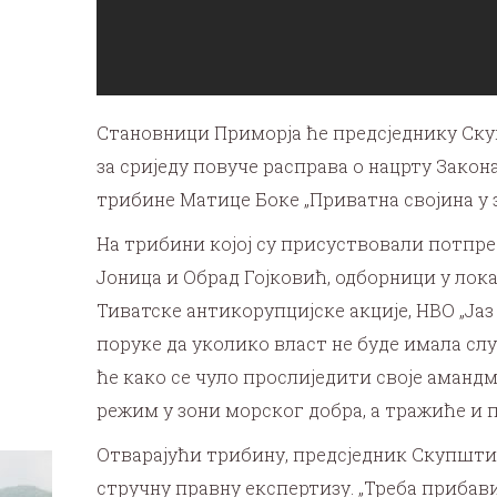
Становници Приморја ће предсједнику Скуп
за сриједу повуче расправа о нацрту Зако
трибине Матице Боке „Приватна својина у 
На трибини којој су присуствовали потпр
Јоница и Обрад Гојковић, одборници у ло
Тиватске антикорупцијске акције, НВО „Ја
поруке да уколико власт не буде имала слу
ће како се чуло прослиједити своје амандм
режим у зони морског добра, а тражиће и 
Отварајући трибину, предсједник Скупштин
стручну правну експертизу. „Треба прибав