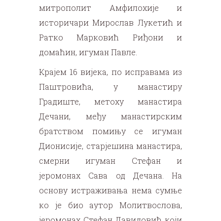
митрополит Амфилохије и
историчари Мирослав Лукетић и
Ратко Марковић Риђони и
домаћин, игуман Павле.
Крајем 16 вијека, по исправама из
Паштровића, у манастиру
Градиште, метоху манастира
Дечани, међу манастирским
братством помињу се игуман
Дионисије, старјешина манастира,
смерни игуман Стефан и
јеромонах Сава од Дечана. На
основу истраживања нема сумње
ко је био аутор Молитвослова,
јеромонах Стефан Давидовић који