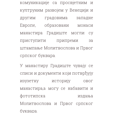
комуникације са просвјетним и
култруним развојем у Венецији и
другим градовима западне
Европе, образовани монаси
манастира Градиште могли су
приступити припреми за
штампање Молитвослова и Првог
српског буквара.
У манастиру Градиште чувају се
списи и документи који потврђују
изузетну историју овог
манастира,а могу се набавити и
фототипска издања
Молитвослова и Првог српског
буквара.