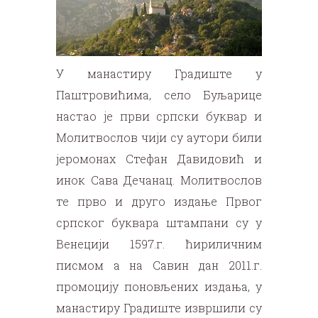
У манастиру Градиште у
Паштровићима, село Буљарице
настао је први српски буквар и
Молитвослов чији су аутори били
јеромонах Стефан Давидовић и
инок Сава Дечанац. Молитвослов
те прво и друго издање Првог
српског буквара штампани су у
Венецији 1597.г. ћириличним
писмом а на Савин дан 2011.г.
промоцију поновљених издања, у
манастиру Градиште извршили су