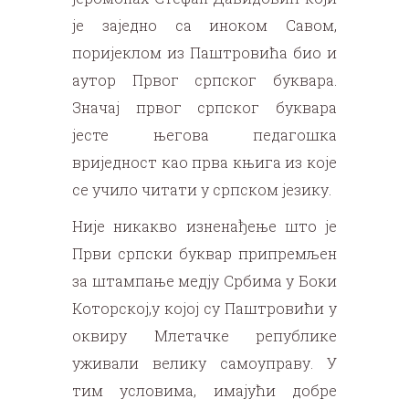
је заједно са иноком Савом,
поријеклом из Паштровића био и
аутор Првог српског буквара.
Значај првог српског буквара
јесте његова педагошка
вриједност као прва књига из које
се учило читати у српском језику.
Није никакво изненађење што је
Први српски буквар припремљен
за штампање медју Србима у Боки
Которској,у којој су Паштровићи у
оквиру Млетачке републике
уживали велику самоуправу. У
тим условима, имајући добре