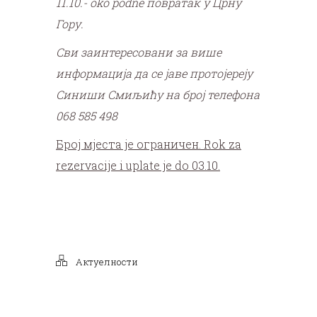
11.10.- oko podne повратак у Црну
Гору.
Сви заинтересовани за више
информација да се јаве протојереју
Синиши Смиљићу на број телефона
068 585 498
Број мјеста је ограничен. Rok za
rezervacije i uplate je do 03.10.
Актуелности