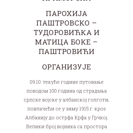
ПАРОХИЈА
ПАШТРОВСКО –
ТУДОРОВИЋКА И
МАТИЦА БОКЕ –
ПАШТРОВИЋИ
ОРГАНИЗУЈЕ
09.10. текуће године путовање
поводом 100 година од страдања
српске војске у албанској голготи,
повлачећи се у зиму 1915.г. кроз
Албанију до острфа Крфа у Грчкој.
Велики број војника са простора