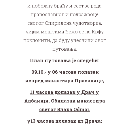
и побожну браћу и сестре рода
православног и подражаоце
светог Спиридона чудотворца,
чијим моштима ћемо се на Крфу
поклонити, да буду учесници овог
путовања.
План путовања је следећи:
09.10.- у 06 часова полазак
испред манастира Прасквице
;
11 часова долазак у Драч у
Албанији. Обилазак манастира
светог Влаха.Odmor.
у13 часова полазак из Драча
;