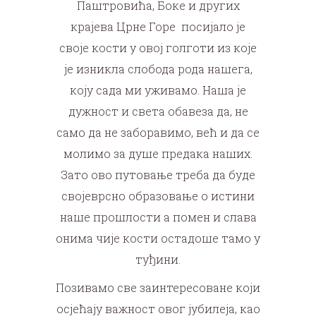
Паштровића, Боке и других
крајева Црне Горе посијало је
своје кости у овој голготи из које
је изникла слобода рода нашега,
коју сада ми уживамо. Наша је
дужност и света обавеза да, не
само да не заборавимо, већ и да се
молимо за душе предака наших.
Зато ово путовање треба да буде
својеврсно образовање о истини
наше прошлости а помен и слава
онима чије кости остадоше тамо у
туђини.
Позивамо све заинтересоване који
осјећају важност овог јубилеја, као