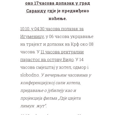
око 17часова долазак у град
Саранду
гдје је предвиђено
ноћење.
10.10. у 04:30 часова полазак за
Игуменицу
, у 06 часова укрцавање
на трајект и долазак на Крф око 08
часова. У
11 часова централни
парастос на острву Видо
. У 14
часова смјештај у хотел, одмор i
slobodno.
У вечерњим часовима у
конференцијској сали хотела,
предавање о јубилеју као и
пројекција филма „Гдје цвјета
лимун жут“.