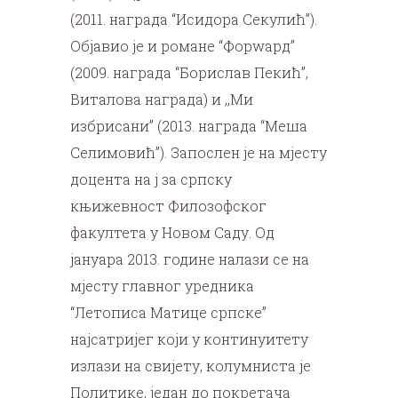
(2011. награда “Исидора Секулић”).
Објавио је и романе “Форwард”
(2009. награда “Борислав Пекић”,
Виталова награда) и ,,Ми
избрисани” (2013. награда “Меша
Селимовић”). Запослен је на мјесту
доцента на ј за српску
књижевност Филозофског
факултета у Новом Саду. Од
јануара 2013. године налази се на
мјесту главног уредника
“Летописа Матице српске”
најсатријег који у континуитету
излази на свијету, колумниста је
Политике, један до покретача