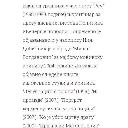
један од уредника у часопису “Реч”
(1998./1999. године) и критичар за
прозу дневних листова Политика
иВечерње новости. Повремено је
објављивао и у часопису Нин.
Добитник је награде “Милан
Богдановић” за најбољу новинску
критику 2004. године. До сада је
објавио сљедеће књиге
књижевних студија и критика:
“Дегустација страсти” (1998.), “На
промаји” (2007.), “Портрет
херменеутичара у транзицији”
(2007.), “Ко је убио мртву драгу”
(2009.), “Црњански Мегалополис”