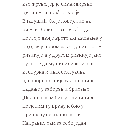
као жртве, јер је ликвидирано
сјећање на њих”, казао је
Владушић. Он је подсјетио на
ријечи Борислава Пекића да
постоје двије врсте ангажовања у
којој се у првом случају ништа не
ризикује, а у другом ризикује јако
пуно, те да му цивилизацијска,
културна и интелектуална
одговорност нијесу дозволиле
падање у заборав и брисање.
„Недавно сам био у прилици да
посјетим ту цркву и био у
Призрену неколико сати.
Направио сам за себе један