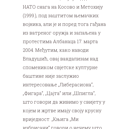
НАТО снага на Косово и Метохију
(1999.), под заштитом њемачких
војника, али је и поред тога гађана
из ватреног оружја и запаљена у
протестима Албанаца 17. марта
2004. Међутим, како наводи
Владушић, овај вандализам над
спомеником свјетске културне
баштине није заслужио
интересовање „Либерасиона”,
„Фигара”, „Цајта” или „Шпигла”,
што говори да живимо у свијету у
којем и жртве имају своју крусну
вриједност. „Књига „Ми
избрисани” говори о нечему што