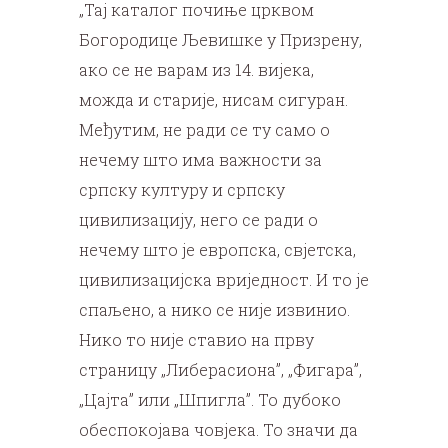
„Тај каталог почиње црквом
Богородице Љевишке у Призрену,
ако се не варам из 14. вијека,
можда и старије, нисам сигуран.
Међутим, не ради се ту само о
нечему што има важности за
српску културу и српску
цивилизацију, него се ради о
нечему што је европска, свјетска,
цивилизацијска вриједност. И то је
спаљено, а нико се није извинио.
Нико то није ставио на прву
страницу „Либерасиона”, „Фигара”,
„Цајта” или „Шпигла”. То дубоко
обеспокојава човјека. То значи да