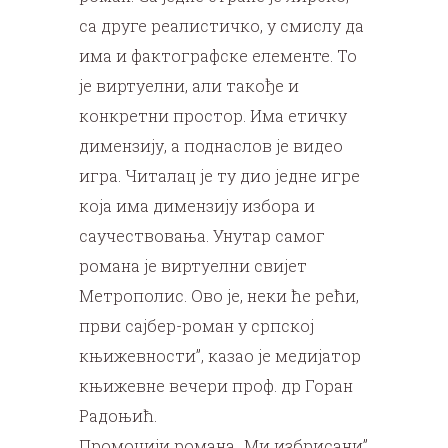
са друге реалистичко, у смислу да
има и фактографске елементе. То
је виртуелни, али такође и
конкретни простор. Има етичку
димензију, а поднаслов је видео
игра. Читалац је ту дио једне игре
која има димензију избора и
саучествовања. Унутар самог
романа је виртуелни свијет
Метрополис. Ово је, неки ће рећи,
први сајбер-роман у српској
књижевности”, казао је медијатор
књижевне вечери проф. др Горан
Радоњић.
Промоцији романа „Ми избрисани”