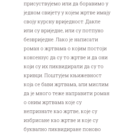
присуствујемо или да боравимо у
једном свијету у којем жртве имају
своју курсну вриједност. Дакле
или су вриједне, или су потпуно
безвриједне. Лако је написати
роман о жртвама о којим постоји
консензус да су то жртве и да они
који су их ликвидирали да су то
кривци. Поштујем књижевност
која се бави жртвама, али мислим
да је много теже направити роман
о оним жртвама које су
непризнате као жртве, које су
избрисане као жртве и које су
буквално ликвидиране поново