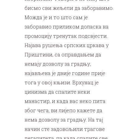
бисмо сви жељели да заборавимо.
Можда је и то што сам је
заборавио приликом доласка на
промоцију тренутак подсвјести.
Најава рушења српских цркава у
Приштини, са оправдањем да
немају дозволу за градњу,
најављена је двије године прије
тога у овој књизи. Врхунац је
цинизма да спалите неки
манастир, и када вас неко пита
због чега, ви лијепо кажете да
нема дозволу за градњу. На тај
начин сте задовољили трагове
легалитета, па када спалите све