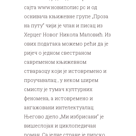
сајта www.новиполис.рс и од
оснивача књижевне групе „Проза
на путу” чији је члан и писац из
Херцег Новог Никола Маловић. Из
ових података можемо рећи да је
ријеч о једном свестраном
савременом књижевном
ствараоцу који је истовремено и
проучавалац , у неком ширем
смислу је тумач културних
феномена, а истовремено и
ангажовани интелектуалац.
Његово дјело „Ми избрисани” је
вишеслојан и циклопедичан
роман. Са једне стране је лирско,