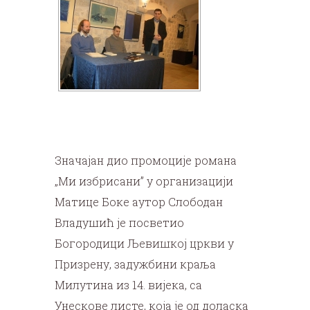
Значајан дио промоције романа
„Ми избрисани” у организацији
Матице Боке аутор Слободан
Владушић је посветио
Богородици Љевишкој цркви у
Призрену, задужбини краља
Милутина из 14. вијека, са
Унескове листе, која је од доласка