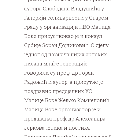
аутора Слободана Владушића у
Галерији солидарности у Старом
граду у организацији НВО Матица
Боке присуствовао је и конзул
Србије Зоран Дојчиновић. О дјелу
једног од најзначајнијих српских
писаца млађе генерације
говорили су проф. др Горан
Радоњић и аутор, а присутне је
поздравио предсједник УО
Матице Боке Жељко Комненовић.
Матица Боке организатор је и
предавања проф. др Александра
Јеркова „Етика и поетика
Борислава Пекића” у понедјељак 9.