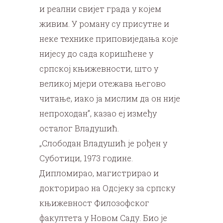
и реални свијет града у којем
живим. У роману су присутне и
неке технике приповиједања које
нијесу до сада коришћене у
српској књижевности, што у
великој мјери отежава његово
читање, иако ја мислим да он није
непроходан”, казао еј између
осталог Владушић.
„Слободан Владушић је рођен у
Суботици, 1973 године.
Дипломирао, магистрирао и
докторирао на Одсјеку за српску
књижевност Филозофског
факултета у Новом Саду. Био је