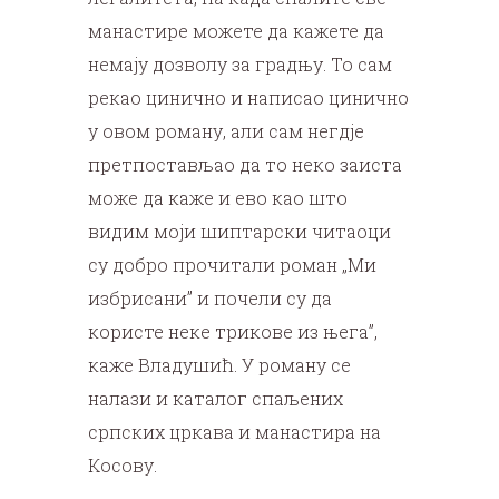
манастире можете да кажете да
немају дозволу за градњу. То сам
рекао цинично и написао цинично
у овом роману, али сам негдје
претпостављао да то неко заиста
може да каже и ево као што
видим моји шиптарски читаоци
су добро прочитали роман „Ми
избрисани” и почели су да
користе неке трикове из њега”,
каже Владушић. У роману се
налази и каталог спаљених
српских цркава и манастира на
Косову.