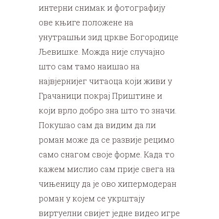
интерни снимак и фотографију
ове књиге положене на
унутрашњи зид цркве Богородице
Љевишке. Можда није случајно
што сам тамо наишао на
највјернијег читаоца који живи у
Грачаници покрај Приштине и
који врло добро зна што то значи.
Покушао сам да видим да ли
роман може да се развије рецимо
само снагом своје форме. Када то
кажем мислио сам прије свега на
чињеницу да је ово хипермодеран
роман у којем се укрштају
виртуелни свијет једне видео игре