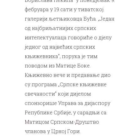
фебруара у 19 сати у тиватској
галерији љетњиковца Бућа. „Један
од најбриљатнијих српских
интелектуалаца говориће о дјелу
једног од највећих српских
књижевника”, порука је тим
поводом из Матице Боке.
Књижевно вече и предавање дио
су програма „Српске књижевне
свечаности” који дијелом
спонзорише Управа за дијаспору
Републике Србије, у сарадњи са
Матицом Српском-Друштво
чланова у Црној Гори.