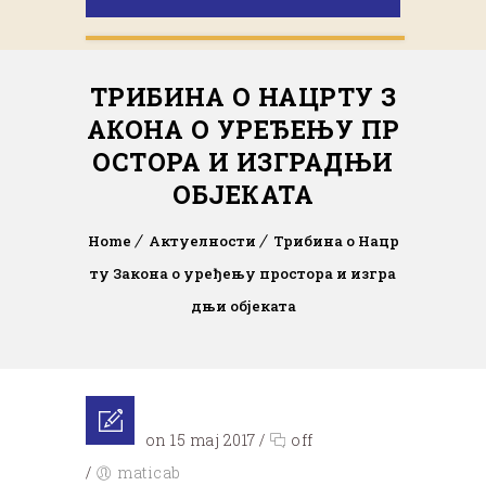
ТРИБИНА О НАЦРТУ З
АКОНА О УРЕЂЕЊУ ПР
ОСТОРА И ИЗГРАДЊИ
ОБЈЕКАТА
Home
Актуелности
Трибина о Нацр
ту Закона о уређењу простора и изгра
дњи објеката
Posted on 15 maj 2017
/
off
/
maticab