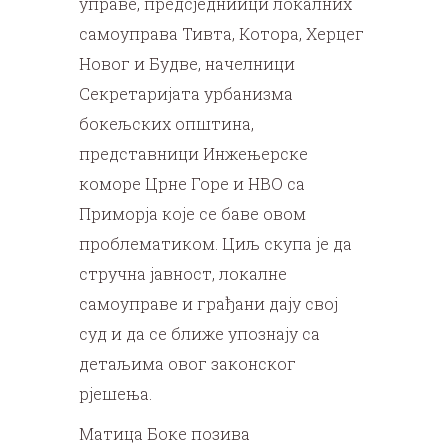
управе, предсједниици локалних
самоуправа Тивта, Котора, Херцег
Новог и Будве, начелници
Секретаријата урбанизма
бокељских општина,
представници Инжењерске
коморе Црне Горе и НВО са
Приморја које се баве овом
проблематиком. Циљ скупа је да
стручна јавност, локалне
самоуправе и грађани дају свој
суд и да се ближе упознају са
детаљима овог законског
рјешења.
Матица Боке позива