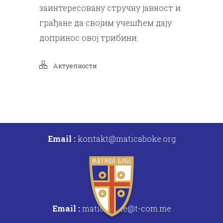
заинтересовану стручну јавност и
грађане да својим учешћем дају
допринос овој трибини.
Актуелности
Email :
kontakt@maticaboke.org
Email :
maticaboke@t-com.me