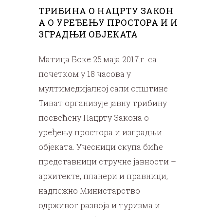
ТРИБИНА О НАЦРТУ ЗАКОН
А О УРЕЂЕЊУ ПРОСТОРА И И
ЗГРАДЊИ ОБЈЕКАТА
Матица Боке 25.маја 2017.г. са
почетком у 18 часова у
мултимедијалној сали општине
Тиват организује јавну трибину
посвећену Нацрту Закона о
уређењу простора и изградњи
објеката.
Учесници скупа биће
представници стручне јавности –
архитекте, планери и правници,
надлежно Министарство
одрживог развоја и туризма и