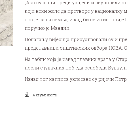
„Ако су наши преци успјели и неупоредиво 
који неки желе да претворе у националну м
ово је наша земља, и кад би се из историј
поручио је Мандић.
Полагању вијеснца присуствовали су и пр
представници општинских одбора НОВА, С
На табли која је изнад главних врата у Ста
послије јуначних побједа ослободи Будву, 
Изнад тог натписа уклесане су ријечи Петр
Актуелности