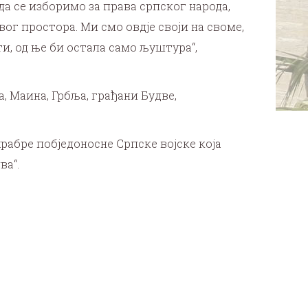
да се изборимо за права српског народа,
ог простора. Ми смо овдје своји на своме,
ти, од ње би остала само љуштура“,
 Маина, Грбља, грађани Будве,
храбре побједоносне Српске војске која
ва“.