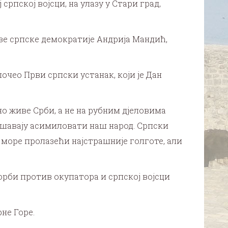
српској војсци, на улазу у Стари град,
ве српске демократије Андрија Мандић,
почео Први српски устанак, који је Дан
но живе Срби, а не на рубним дјеловима
кушавају асимиловати наш народ. Српски
о море пролазећи најстрашније голготе, али
борби против окупатора и српској војсци
рне Горе.