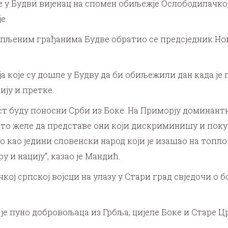
е у Будви вијенац на спомен обиљежје Ослободилачкој 
е.
упљеним грађанима Будве обратио се предсједник Но
а које су дошле у Будву да би обиљежили дан када је 
ију и претке.
ст буду поносни Срби из Боке. На Приморју доминант
ко то желе да представе они који дискриминишу и по
о као једини словенски народ који је изашао на топл
у и нацију“, казао је Мандић.
кој српској војсци на улазу у Стари град свједочи о 
о је пуно добровољаца из Грбља, цијеле Боке и Старе Ц