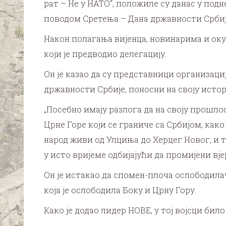
рат – Не у НАТО“, положиле су данас у подн
поводом Сретења – Дана државности Србиј
Након полагања вијенца, новинарима и ок
који је предводио делегацију.
Он је казао да су представници организациј
државности Србије, поносни на своју истор
„Посебно имају разлога да на своју прошло
Црне Горе који се граниче са Србијом, ка
народ живи од Улциња до Херцег Новог, и т
у исто вријеме одбијајући да промијени вјер
Он је истакао да спомен-плоча ослободилач
која је ослободила Боку и Црну Гору.
Како је додао лидер НОВЕ, у тој војсци бил