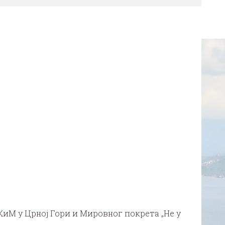
КиМ у Црној Гори и Мировног покрета „Не у