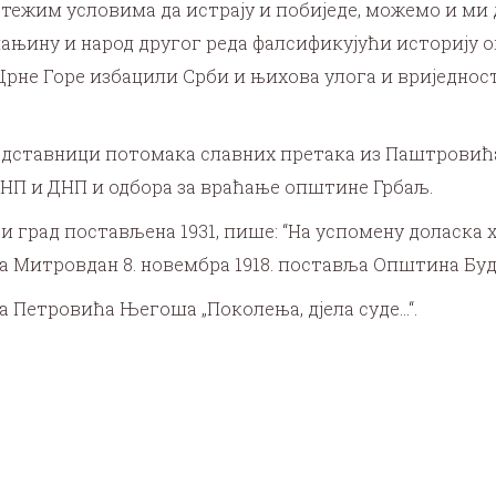
тежим условима да истрају и побиједе, можемо и ми 
ањину и народ другог реда фалсификујући историју ов
е Црне Горе избацили Срби и њихова улога и вриједнос
едставници потомака славних претака из Паштровића,
НП и ДНП и одбора за враћање општине Грбаљ.
ри град постављена 1931, пише: “На успомену доласка 
на Митровдан 8. новембра 1918. поставља Општина Буд
а Петровића Његоша „Поколења, дјела суде…“.