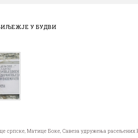
БИЉЕЖЈЕ У БУДВИ
це српске, Матице Боке, Савеза удружења расељених 