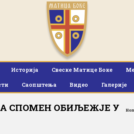
Историја
Свеске Матице Боке
Ме
сти
Саопштења
Видео
Галерије
А СПОМЕН ОБИЉЕЖЈЕ У
Ho