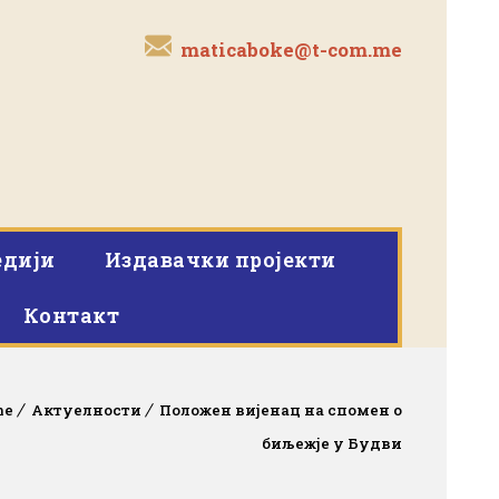
maticaboke@t-com.me
дији
Издавачки пројекти
Контакт
me
Актуелности
Положен вијенац на спомен о
биљежје у Будви