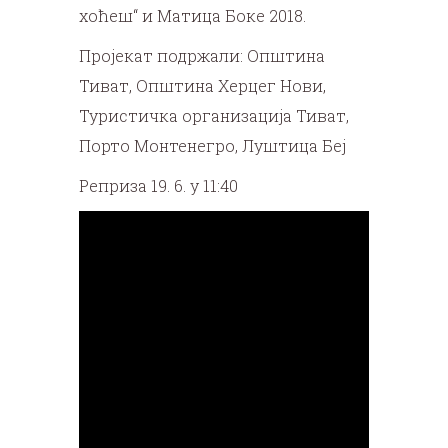
хоћеш“ и Матица Боке 2018.
Пројекат подржали: Општина
Тиват, Општина Херцег Нови,
Туристичка организација Тиват,
Порто Монтенегро, Луштица Беј
Реприза 19. 6. у 11:40