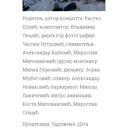
Редитељ, аутор концепта: Растко
Шејић; композитор: Владимир
Лешић; директор фотографије:
Часлав Петровић; сниматељи:
Александар Калезић, Мирослав
Миловановић (дрон); монтажер:
Милан Пејновић; дизајнер: Зоран
Мујбеговић; спикер: Александар
Новаковић; баркаријол: Милош
Лакичевић; интро анимација:
Коста Миловановић, Мирослав
Спајић.
Продукција: Удружење „Шта