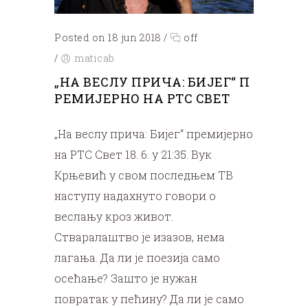
Posted on 18 jun 2018
/
off
/
maticab
„НА ВЕСЛУ ПРИЧА: БИЈЕГ“ П
РЕМИЈЕРНО НА РТС СВЕТ
„На веслу прича: Бијег“ премијерно
на РТС Свет 18. 6. у 21:35. Вук
Крњевић у свом последњем ТВ
наступу надахнуто говори о
веслању кроз живот.
Стваралаштво је изазов, нема
лагања. Да ли је поезија само
осећање? Зашто је нужан
повратак у пећину? Да ли је само