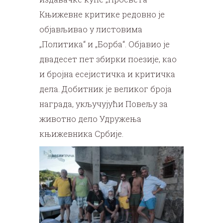
Књижевне критике редовно је
објављивао у листовима
„Политика“ и „Борба“. Објавио је
двадесет пет збирки поезије, као
и бројна есејистичка и критичка
дела. Добитник је великог броја
награда, укључујући Повељу за
животно дело Удружења
књижевника Србије.