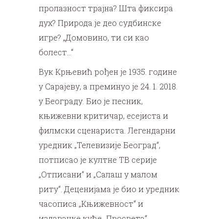
пролазност трајна? Шта фиксира
дух? Природа је део судбинске
игре? „Домовино, ти си као
болест…“
Вук Крњевић рођен је 1935. године
у Сарајеву, а преминуо је 24. 1. 2018.
у Београду. Био је песник,
књижевни критичар, есејиста и
филмски сценариста. Легендарни
уредник „Телевизије Београд“,
потписао је култне ТВ серије
„Отписани“ и „Салаш у малом
риту“. Деценијама је био и уредник
часописа „Књижевност“ и
издавачке куће „Просвета“