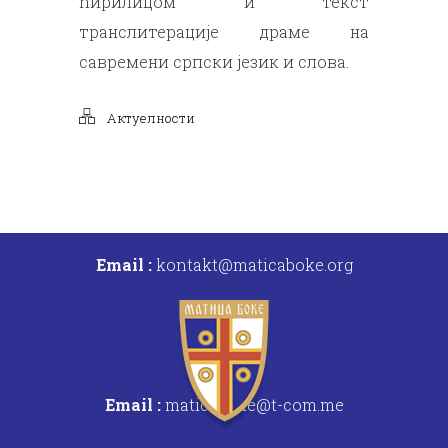
ћирилицом и текст
транслитерације драме на
савремени српски језик и слова.
Актуелности
Email :
kontakt@maticaboke.org
Email :
maticaboke@t-com.me