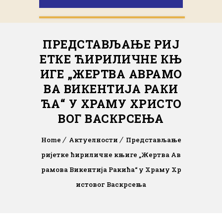
ПРЕДСТАВЉАЊЕ РИЈ
ЕТКЕ ЋИРИЛИЧНЕ КЊ
ИГЕ „ЖЕРТВА АВРАМО
ВА ВИКЕНТИЈА РАКИ
ЋА“ У ХРАМУ ХРИСТО
ВОГ ВАСКРСЕЊА
Home
Актуелности
Представљање
ријетке ћириличне књиге „Жертва Ав
рамова Викентија Ракића“ у Храму Хр
истовог Васкрсења