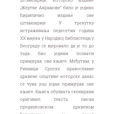
„Жертве Аврамове“ било је једино
ћирилично издање ове
штампарије У тренутку
истраживања педесетих година
XX вијека у Народној библиотеци у
Београду се вјеровало да је то до
тада био једини познати
примјерак ове књиге. Међутим, у
Ризници Српске православне
црквене општине которске данас
се чува још један примјерак ове
књиге. Књига обухвата скенирани
оригинал текста писан
предвуковском црквеном