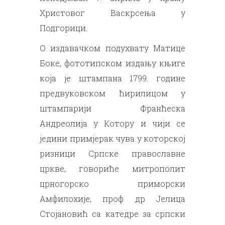
Христовог Васкрсења у
Подгорици.
О издавачком подухвату Матице
Боке, фототипском издању књиге
која је штампана 1799. године
предвуковском ћирилицом у
штампарији Франћеска
Андреолија у Котору и чији се
једини примјерак чува у которској
ризници Српске православне
цркве, говориће митрополит
црногорско приморски
Амфилохије, проф др Јелица
Стојановић са катедре за српски