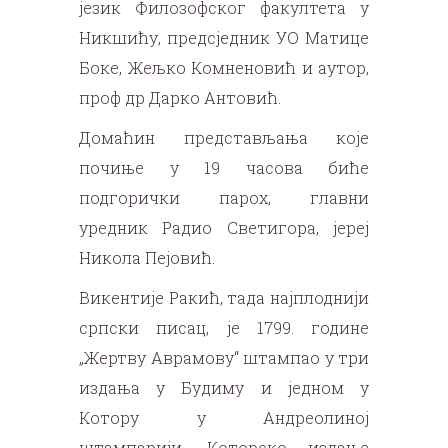
језик Филозофског факултета у
Никшићу, предсједник УО Матице
Боке, Жељко Комненовић и аутор,
проф др Дарко Антовић.
Домаћин представљања које
почиње у 19 часова биће
подгорички парох, главни
уредник Радио Светигора, јереј
Никола Пејовић.
Викентије Ракић, тада најплоднији
српски писац, је 1799. године
„Жертву Аврамову“ штампао у три
издања у Будиму и једном у
Котору у Андреолиној
штампарији. Которско издање