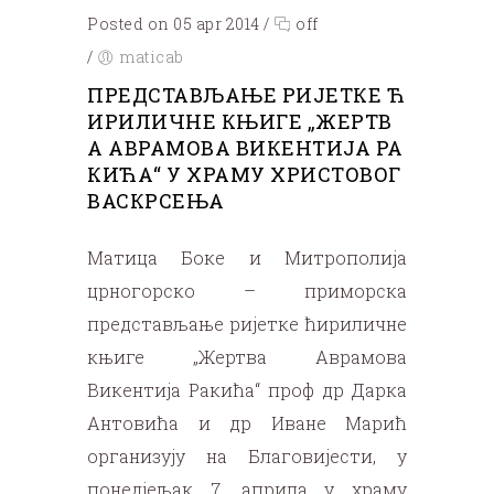
Posted on 05 apr 2014
/
off
/
maticab
ПРЕДСТАВЉАЊЕ РИЈЕТКЕ Ћ
ИРИЛИЧНЕ КЊИГЕ „ЖЕРТВ
А АВРАМОВА ВИКЕНТИЈА РА
КИЋА“ У ХРАМУ ХРИСТОВОГ
ВАСКРСЕЊА
Матица Боке и Митрополија
црногорско – приморска
представљање ријетке ћириличне
књиге „Жертва Аврамова
Викентија Ракића“ проф др Дарка
Антовића и др Иване Марић
организују на Благовијести, у
понедјељак 7. априла у храму