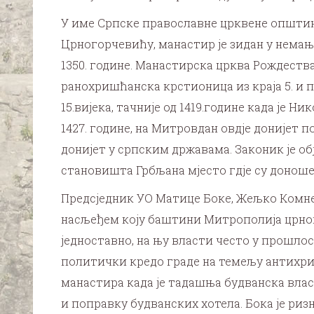
У име Српске православне црквене општине
Црногорчевићу, манастир је зидан у немањи
1350. године. Манастирска црква Рождества 
ранохришћанска крстионица из краја 5. и п
15.вијека, тачније од 1419.године када је 
1427. године, на Митровдан овдје донијет по
донијет у српским државама. Законик је об
становишта Грбљана мјесто гдје су доношене
Предсједник УО Матице Боке, Жељко Комнен
насљеђем коју баштини Митрополија црног
једноставно, на њу власти често у прошлос
политички кредо граде на темељу антихри
манастира када је тадашња будванска влас
и поправку будванских хотела. Бока је риз