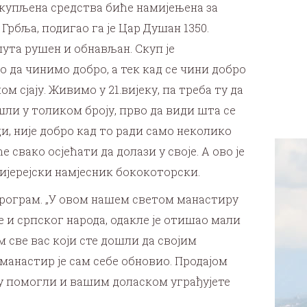
упљена средства биће намијењена за
бља, подигао га је Цар Душан 1350.
пута рушен и обнављан. Скуп је
да чинимо добро, а тек кад се чини добро
 сјају. Живимо у 21.вијеку, па треба ту да
шли у толиком броју, прво да види шта се
ди, није добро кад то ради само неколико
 свако осјећати да долази у своје. А ово је
хијерејски намјесник бококоторски.
програм. „У овом нашем светом манастиру
е и српског народа, одакле је отишао мали
 све вас који сте дошли да својим
манастир је сам себе обновио. Продајом
су помогли и вашим доласком уграђујете