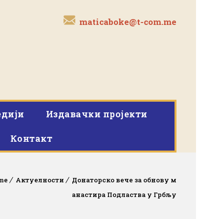
maticaboke@t-com.me
дији
Издавачки пројекти
Контакт
me
Актуелности
Донаторско вече за обнову м
анастира Подластва у Грбљу