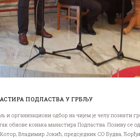
АСТИРА ПОДЛАСТВА У ГРБЉУ
љ и организациони одбор на чијем је челу познати 
ак обнове конака манастира Подластва. Позиву се ода
Котор, Владимир Јокић, предсједник СО Будва, Ђорђи