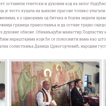
т оставили генетски и духовни код ка залог будућнос
а је често куцала на њихове прагове толико улагали 
енима, а у одморима од битака и бојева зидали храмо
јужнија граница православља и да оставе трајно свјед
ез духовне обнове. Обнављајући манастир Подластву 
ћим нараштајима који ће се поносиити вама као што с
ална солисткиња Даница Црногорчевић, народни гусл