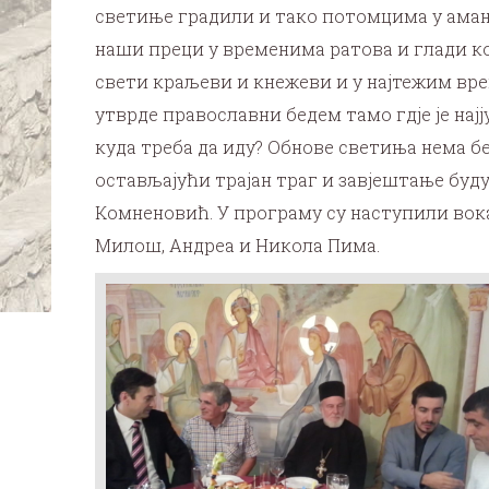
светиње градили и тако потомцима у амане
наши преци у временима ратова и глади кој
свети краљеви и кнежеви и у најтежим врем
утврде православни бедем тамо гдје је нај
куда треба да иду? Обнове светиња нема б
остављајући трајан траг и завјештање буду
Комненовић. У програму су наступили вок
Милош, Андреа и Никола Пима.