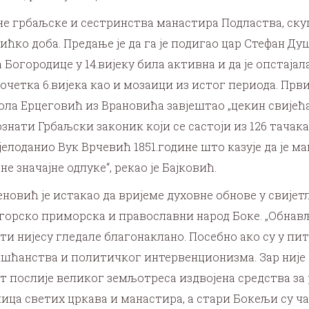
 грбаљске и сестринства манастира Подластва, скуп
ћко доба. Предање је да га је подигао цар Стефан Д
Богородице у 14.вијеку била активна и да је опстајал
очетка 6.вијека као и мозаици из истог периода. Прв
Никола Ерцеговић из Врановића завјештао „цекин свије
знати Грбаљски законик који се састоји из 126 тачака. 
јелоданио Вук Врчевић 1851.године што казује да је ма
 значајне одлуке“, рекао је Бајковић.
овић је истакао да вријеме духовне обнове у свијет
орско приморска и православни народ Боке. „Обнављ
ти нијесу гледале благонаклано. Посебно ако су у пит
шћанства и политичког интервенционизма. Зар није т
т послије великог земљотреса издвојена средства за
ница светих цркава и манастира, а стари Бокељи су ч