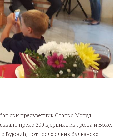
грбаљски предузетник Станко Магуд
звало преко 200 вјерника из Грбља и Боке,
је Вујовић, потпредсједник будванске