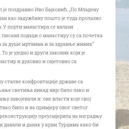
 је поздравио Иво Бајковић. „По Младену
ушан као задужбину пошто је туда пролазио
а. У порти манастира се налази
и писани подаци о манастиру су са почетка
ћа за душе мртвима и за здравље живих.“
То је уједно и други законик који је
настир и духовно и свјетовно са
лу сталне конфронтације државе са
ање светиња никад није било лако и
ању завојевачи и оне власти које свој
ако било и на примјеру овог светог
 реконструкцију преусмјерила на изградњу
ак давали и данак у крви Турцима како би