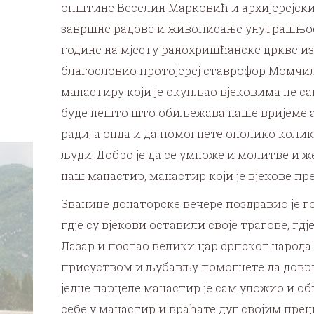
општине Веселин Марковић и архијерејск
завршне радове и живописање унутрашњости
године на мјесту ранохришћанске цркве из 5
благословио протојереј ставрофор Момчило
манастиру који је окупљао вјековима не сам
буде нешто што обиљежава наше вријеме а д
ради, а онда и да помогнете онолико колик
људи. Добро је да се умноже и молитве и же
наш манастир, манастир који је вјекове пр
Званице донаторске вечере поздравио је 
гдје су вјекови оставили своје трагове, гд
Лазар и постао велики цар српског народа 
присуством и љубављу помогнете да доврши
једне парцеле манастир је сам уложио и о
себе у манастир и враћате дуг својим преци