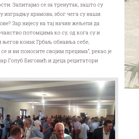
ти. Запитајмо се за тренутак, зашто су
у изградњу храмова, због чега су наши
ве? Зар нијесу на тај начин жељели да
очанство потомцима ко су, од кога су и
и његов конак Грбаљ обнавља себе,
е и ви поносите својим прецима“, рекао је
ар Голуб Биговић и дјеца рецитатори