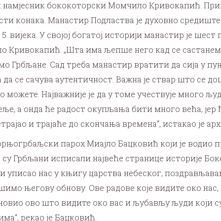
и намјесник бококоторски Момчило Кривокапић.
Прик
 конака. Манастир Подластва је духовно средиште Гр
. вијека. У својој богатој историји манастир је шест 
 Кривокапић. „Шта има љепше него кад се састанемо 
о Грбљане. Сад треба манастир вратити да сија у пуном
а се сачува аутентичност. Важна је ствар што се до
о можете. Најважније је да у томе учествује много љу
ље, а онда ће радост окупљања бити много већа, јер ће
етрајао и трајаће до скончања времена“, истакао је ар
горњогрбаљски парох Миајло Бацковић који је водио 
је су Грбљани исписали највеће странице историје Бок
и уписао нас у књигу царства небеског, поздрављавам
мо његову обнову. Ове радове које видите око нас, 
бновио ово што видите око вас и љубављу људи који 
ма“, рекао је Бацковић.