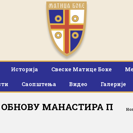
Историја
Свеске Матице Боке
Ме
сти
Саопштења
Видео
Галерије
А ОБНОВУ МАНАСТИРА П
Ho