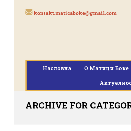
kontakt.maticaboke@gmail.com
Насловна
O Матици Боке
Актуелно
ARCHIVE FOR CATEGO