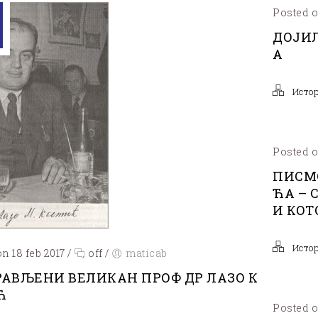
Posted o
ДОЈИ
А
Исто
Posted o
ПИСМ
ЋА – 
И КОТ
Исто
n 18 feb 2017
/
off
/
maticab
РАВЉЕНИ ВЕЛИКАН ПРОФ ДР ЛАЗО К
Ћ
Posted o