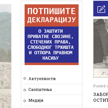
Актуелности
Posted o
Саопштења
ЗАБО
ОСТИ
Медији