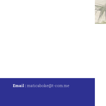
Email :
maticaboke@t-com.me