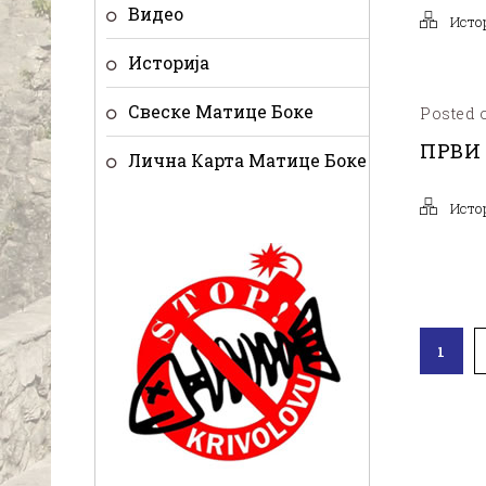
Видео
Исто
Историја
Свеске Матице Боке
Posted o
ПРВИ
Лична Карта Матице Боке
Исто
1