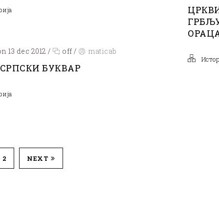
ЦРКВИ
рија
ГРБЉ
ОРАЦ
n 13 dec 2012
/
off
/
maticab
Исто
 СРПСКИ БУКВАР
рија
2
NEXT