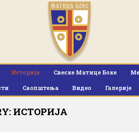
Историја
Свеске Матице Боке
Ме
сти
Саопштења
Видео
Галерије
RY: ИСТОРИЈА