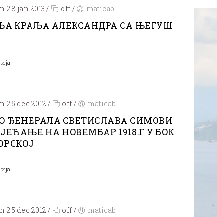
n 28 jan 2013
/
off
/
maticab
ЉА КРАЉА АЛЕКСАНДРА СА ЊЕГУШ
рија
n 25 dec 2012
/
off
/
maticab
О ЂЕНЕРАЛА СВЕТИСЛАВА СИМОВИ
СЈЕЋАЊЕ НА НОВЕМБАР 1918.Г У БОК
ОРСКОЈ
рија
n 25 dec 2012
/
off
/
maticab